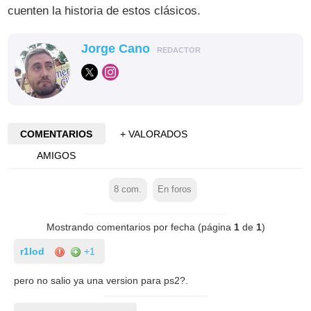
cuenten la historia de estos clásicos.
Jorge Cano
REDACTOR
COMENTARIOS
+ VALORADOS
AMIGOS
8
com.
En foros
Mostrando comentarios por fecha (página
1
de
1
)
r1lod
+1
pero no salio ya una version para ps2?.