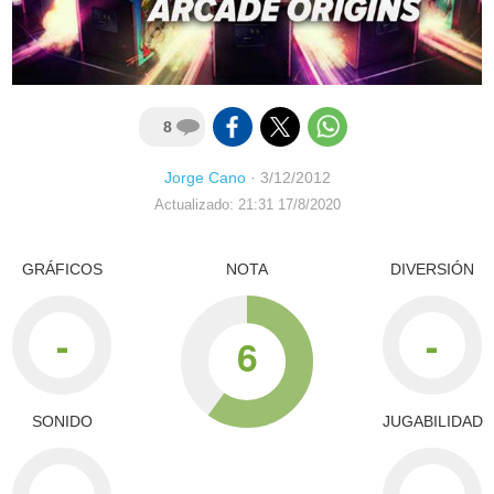
8
Jorge Cano
·
3/12/2012
Actualizado: 21:31 17/8/2020
GRÁFICOS
NOTA
DIVERSIÓN
-
-
6
SONIDO
JUGABILIDAD