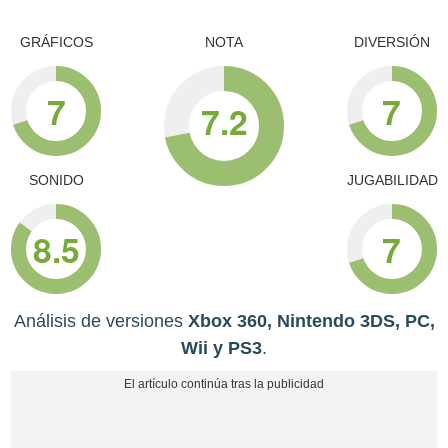
GRÁFICOS
NOTA
DIVERSIÓN
7
7
7.2
SONIDO
JUGABILIDAD
8.5
7
Análisis de versiones
Xbox 360, Nintendo 3DS, PC,
Wii y PS3
.