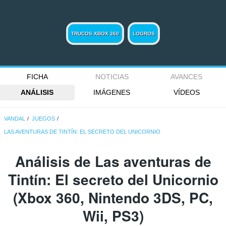
TRUCOS XBOX 360
LOGROS
FICHA
NOTICIAS
AVANCES
ANÁLISIS
IMÁGENES
VÍDEOS
VANDAL
JUEGOS
LAS AVENTURAS DE TINTÍN: EL SECRETO DEL UNICORNIO
Análisis de
Las aventuras de
Tintín: El secreto del Unicornio
(Xbox 360, Nintendo 3DS, PC,
Wii, PS3)