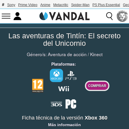
Sony
Prime Video
Anime
Metacritic
Spider-Man
PS Plus Essential
Geo
Las aventuras de Tintín: El secreto
del Unicornio
Género/s:
Aventura de acción
/
Kinect
Plataformas:
COMPRAR
Ficha técnica de la versión
Xbox 360
Más información