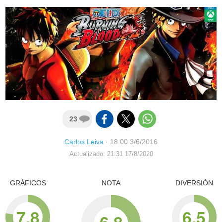
23
Carlos Leiva
·
18:00 3/6/2016
Actualizado: 21:31 17/8/2020
GRÁFICOS
NOTA
DIVERSIÓN
7.8
6.5
6.8