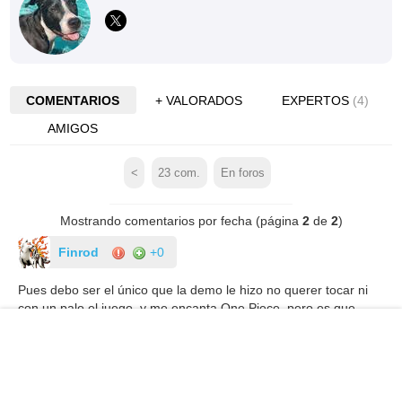
COMENTARIOS
+ VALORADOS
EXPERTOS
(4)
AMIGOS
<
23
com.
En foros
Mostrando comentarios por fecha (página
2
de
2
)
Finrod
+0
Pues debo ser el único que la demo le hizo no querer tocar ni
con un palo el juego, y me encanta One Piece, pero es que
salvo el apartado gráfico que estaba cuidado el resto me
pareció un truño muy serio.
Amane_Kurosaki
+0