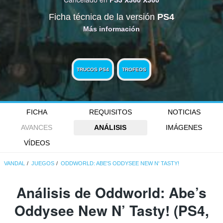
Ficha técnica de la versión
PS4
Más información
TRUCOS PS4
TROFEOS
FICHA
REQUISITOS
NOTICIAS
AVANCES
ANÁLISIS
IMÁGENES
VÍDEOS
VANDAL
JUEGOS
ODDWORLD: ABE'S ODDYSEE NEW N' TASTY!
Análisis de
Oddworld: Abe’s
Oddysee New N’ Tasty!
(PS4,