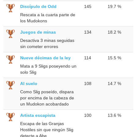
Discípulo de Odd
145
19.7 %
Rescata a la cuarta parte de
los Mudokons
Juegos de minas
134
18.2 %
Desactiva 3 minas seguidas
sin cometer errores
Nueve décimas de la ley
114
15.5 %
Mata a 9 Sligs poseyendo un
solo Slig
Al suelo
108
14.7 %
Como Slig poseído, dispara
por encima de la cabeza de
un Mudokon acobardado
Artista escapista
100
13.6 %
Escapa de las Granjas
Hostiles sin que ningún Slig
detecte a Abe