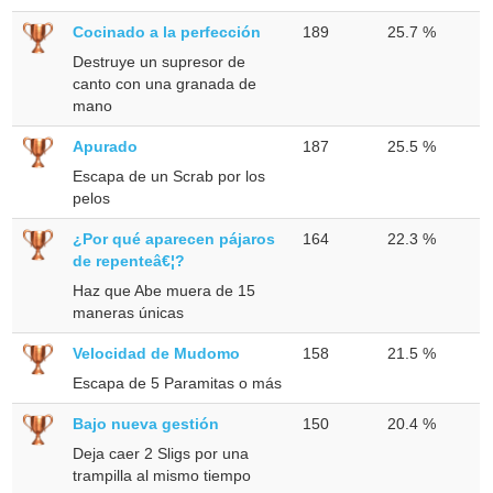
Cocinado a la perfección
189
25.7 %
Destruye un supresor de
canto con una granada de
mano
Apurado
187
25.5 %
Escapa de un Scrab por los
pelos
¿Por qué aparecen pájaros
164
22.3 %
de repenteâ€¦?
Haz que Abe muera de 15
maneras únicas
Velocidad de Mudomo
158
21.5 %
Escapa de 5 Paramitas o más
Bajo nueva gestión
150
20.4 %
Deja caer 2 Sligs por una
trampilla al mismo tiempo