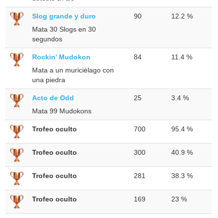
Slog grande y duro
90
12.2 %
Mata 30 Slogs en 30
segundos
Rockin' Mudokon
84
11.4 %
Mata a un muriciélago con
una piedra
Acto de Odd
25
3.4 %
Mata 99 Mudokons
Trofeo oculto
700
95.4 %
Trofeo oculto
300
40.9 %
Trofeo oculto
281
38.3 %
Trofeo oculto
169
23 %