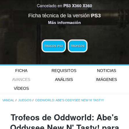
Cancelado en
PS3
X360
X360
Ficha técnica de la versión
PS3
Más información
TRUCOS PS3
TROFEOS
FICHA
REQUISITOS
NOTICIAS
AVANCES
ANÁLISIS
IMÁGENES
VÍDEOS
VANDAL
JUEGOS
ODDWORLD: ABE'S ODDYSEE NEW N' TASTY!
Trofeos de Oddworld: Abe's
Oddysee New N' Tasty! para