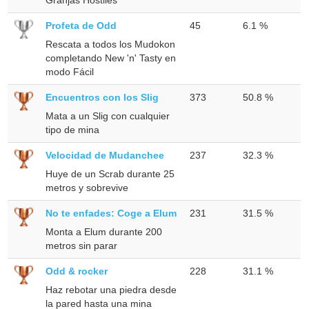
Profeta de Odd
45
6.1 %
Rescata a todos los Mudokon
completando New 'n' Tasty en
modo Fácil
Encuentros con los Slig
373
50.8 %
Mata a un Slig con cualquier
tipo de mina
Velocidad de Mudanchee
237
32.3 %
Huye de un Scrab durante 25
metros y sobrevive
No te enfades: Coge a Elum
231
31.5 %
Monta a Elum durante 200
metros sin parar
Odd & rocker
228
31.1 %
Haz rebotar una piedra desde
la pared hasta una mina