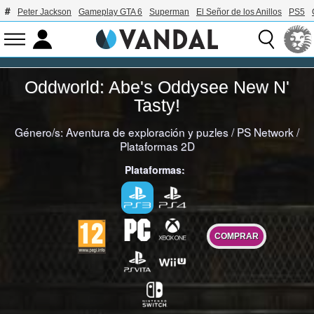
Peter Jackson
Gameplay GTA 6
Superman
El Señor de los Anillos
PS5
Oddworld: Abe's Oddysee New N'
Tasty!
Género/s:
Aventura de exploración y puzles
/
PS Network
/
Plataformas 2D
Plataformas:
COMPRAR