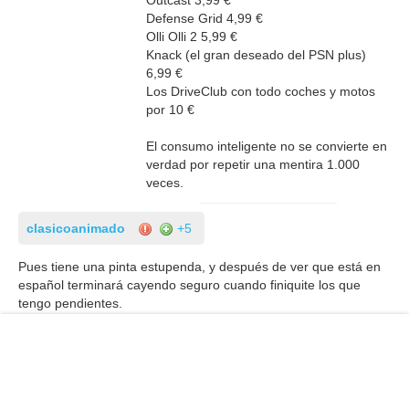
Outcast 3,99 €
Defense Grid 4,99 €
Olli Olli 2 5,99 €
Knack (el gran deseado del PSN plus)
6,99 €
Los DriveClub con todo coches y motos
por 10 €
El consumo inteligente no se convierte en
verdad por repetir una mentira 1.000
veces.
clasicoanimado
+5
Pues tiene una pinta estupenda, y después de ver que está en
español terminará cayendo seguro cuando finiquite los que
tengo pendientes.
Y ya veis que dramon, un buen juego de moviles/pc que sale
para las consolas de sobremesa... Que locura otro juego más
de un género poco habitual para q disfruten los usuarios. La
verdad q me siento estafado