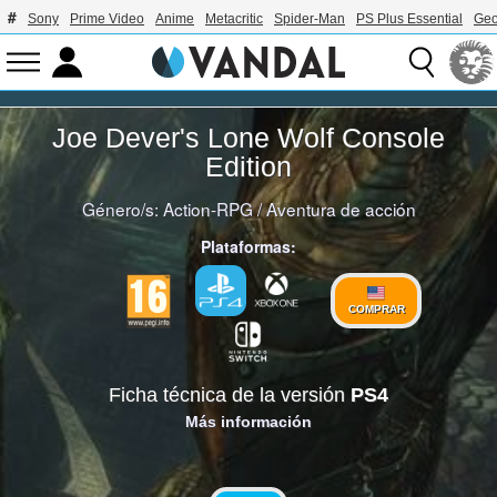
Sony
Prime Video
Anime
Metacritic
Spider-Man
PS Plus Essential
Geo
Joe Dever's Lone Wolf Console
Edition
Género/s:
Action-RPG
/
Aventura de acción
Plataformas:
COMPRAR
Ficha técnica de la versión
PS4
Más información