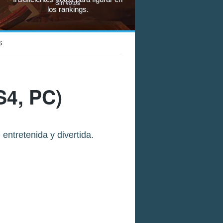
Sin votos
los rankings.
S
4, PC)
 entretenida y divertida.