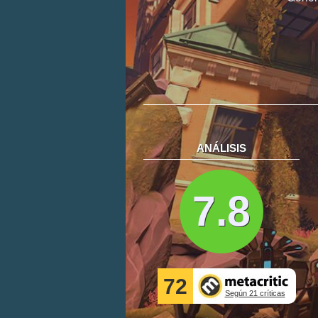
ANÁLISIS
7.8
72
Según 21 críticas