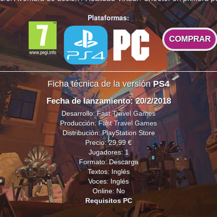
Plataformas:
COMPRAR
Ficha técnica de la versión
PS4
Fecha de lanzamiento: 20/2/2018
Desarrollo:
Fast Travel Games
Producción:
Fast Travel Games
Distribución: PlayStation Store
Precio: 29,99 €
Jugadores: 1
Formato: Descarga
Textos: Inglés
Voces: Inglés
Online: No
Requisitos PC