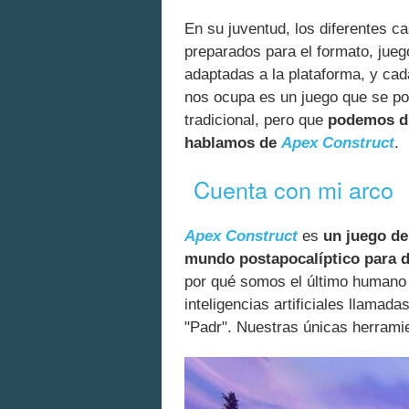
En su juventud, los diferentes c
preparados para el formato, jueg
adaptadas a la plataforma, y ca
nos ocupa es un juego que se po
tradicional, pero que
podemos di
hablamos de
Apex Construct
.
Cuenta con mi arco
Apex Construct
es
un juego de
mundo postapocalíptico para des
por qué somos el último humano v
inteligencias artificiales llamad
"Padr". Nuestras únicas herrami