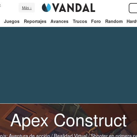
e
Más ↓
Juegos
Reportajes
Avances
Trucos
Foro
Random
Hard
Apex Construct
o/s:
Aventura de acción
/
Realidad Virtual
/
Shooter en primera p