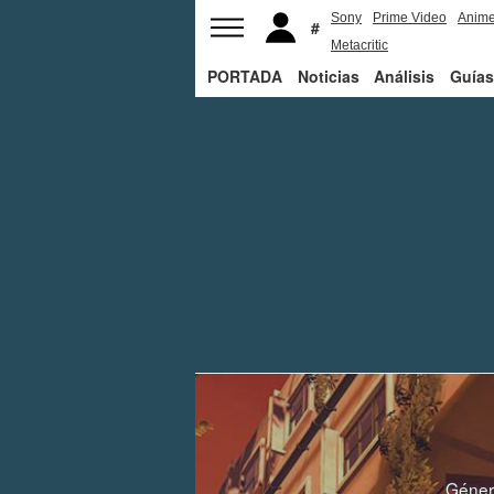
Sony
Prime Video
Anim
Metacritic
PORTADA
Noticias
Análisis
Guías
Géner