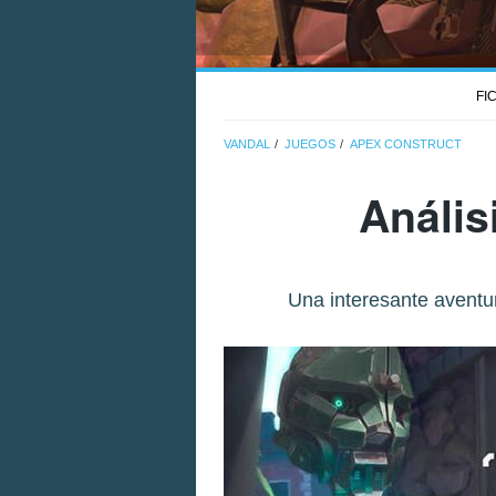
FI
VANDAL
JUEGOS
APEX CONSTRUCT
Anális
Una interesante aventura