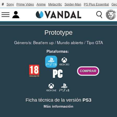
Sony
Prime Video
Anime
Metacritic
Spider-Man
PS Plus Essential
Geo
Prototype
Género/s:
Beat'em up
/
Mundo abierto
/
Tipo GTA
Plataformas:
COMPRAR
Ficha técnica de la versión
PS3
Más información