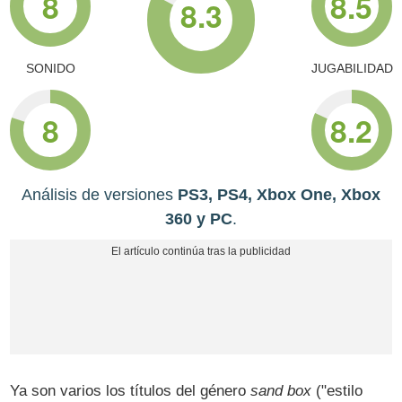
8
8.5
8.3
SONIDO
JUGABILIDAD
8
8.2
Análisis de versiones
PS3, PS4, Xbox One, Xbox
360 y PC
.
Ya son varios los títulos del género
sand box
("estilo