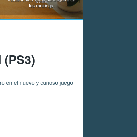
6
votos
los rankings.
N
(PS3)
tro en el nuevo y curioso juego