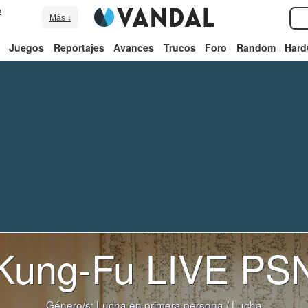
e
Más ↓
Juegos
Reportajes
Avances
Trucos
Foro
Random
Hard
Kung-Fu LIVE PS
Género/s:
Lucha en primera persona
/
Lucha