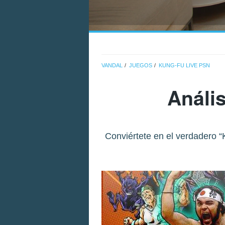
VANDAL
JUEGOS
KUNG-FU LIVE PSN
Análi
Conviértete en el verdadero “K