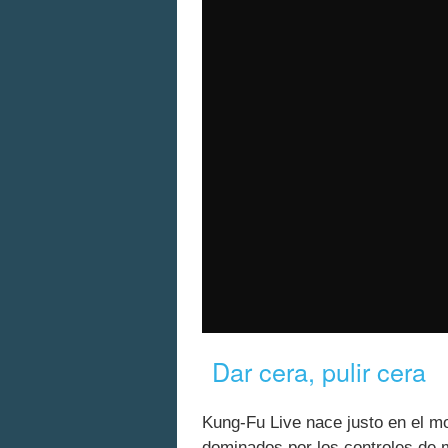
Dar cera, pulir cera
Kung-Fu Live nace justo en el m
dominados por los controles de 