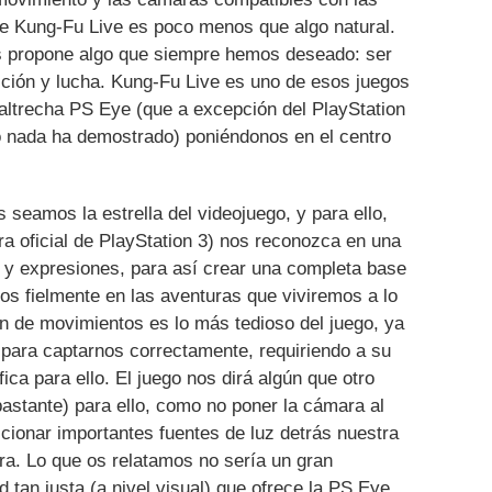
de Kung-Fu Live es poco menos que algo natural.
nos propone algo que siempre hemos deseado: ser
cción y lucha. Kung-Fu Live es uno de esos juegos
ltrecha PS Eye (que a excepción del PlayStation
o nada ha demostrado) poniéndonos en el centro
 seamos la estrella del videojuego, y para ello,
a oficial de PlayStation 3) nos reconozca en una
s y expresiones, para así crear una completa base
os fielmente en las aventuras que viviremos a lo
ón de movimientos es lo más tedioso del juego, ya
 para captarnos correctamente, requiriendo a su
ca para ello. El juego nos dirá algún que otro
astante) para ello, como no poner la cámara al
icionar importantes fuentes de luz detrás nuestra
mara. Lo que os relatamos no sería un gran
d tan justa (a nivel visual) que ofrece la PS Eye.