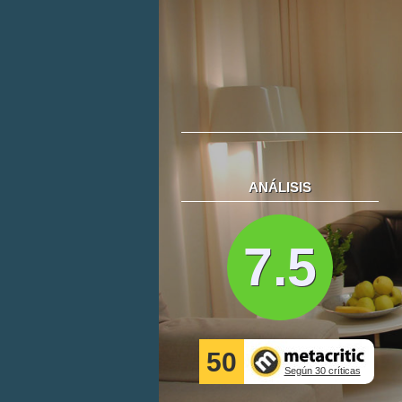
ANÁLISIS
7.5
50
Según 30 críticas