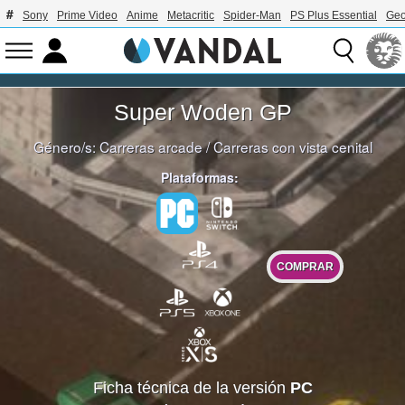
Sony
Prime Video
Anime
Metacritic
Spider-Man
PS Plus Essential
Geo
Super Woden GP
Género/s:
Carreras arcade
/
Carreras con vista cenital
Plataformas:
COMPRAR
Ficha técnica de la versión
PC