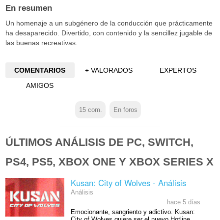
En resumen
Un homenaje a un subgénero de la conducción que prácticamente
ha desaparecido. Divertido, con contenido y la sencillez jugable de
las buenas recreativas.
COMENTARIOS
+ VALORADOS
EXPERTOS
AMIGOS
15
com.
En foros
ÚLTIMOS ANÁLISIS DE PC, SWITCH,
PS4, PS5, XBOX ONE Y XBOX SERIES X
Kusan: City of Wolves - Análisis
Análisis
hace 5 días
Emocionante, sangriento y adictivo. Kusan:
City of Wolves quiere ser el nuevo Hotline