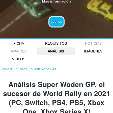
Más información
LOGROS
FICHA
REQUISITOS
NOTICIAS
AVANCES
ANÁLISIS
IMÁGENES
VÍDEOS
VANDAL
JUEGOS
SUPER WODEN GP
Análisis
Super Woden GP
, el
sucesor de World Rally en 2021
(PC, Switch, PS4, PS5, Xbox
One, Xbox Series X)