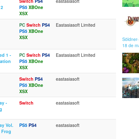
s
Switch
PS4
eastasiasoft
 2
PS5
XBOne
XSX
PC
Switch
PS4
Eastasiasoft Limited
PS5
XBOne
XSX
Söldner-
18 de m
d 1 -
PC
Switch
PS4
Eastasiasoft Limited
tation
PS5
XBOne
XSX
Switch
PS4
eastasiasoft
PS5
XBOne
XSX
ay -
Switch
eastasiasoft
g
ay Vol.
PS5
PS4
eastasiasoft
e Frog