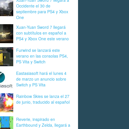
Xuan-Yuan Sword 7 llegará a
Occidente el 30 de
septiembre para PS4 y Xbox
One
Xuan-Yuan Sword 7 llegará
con subtítulos en español a
PS4 y Xbox One este verano
Furwind se lanzará este
verano en las consolas PS4,
PS Vita y Switch
Eastasiasoft hará el lunes 4
de marzo un anuncio sobre
Switch y PS Vita
Rainbow Skies se lanza el 27
de junio, traducido al español
Reverie, inspirado en
Earthbound y Zelda, llegará a