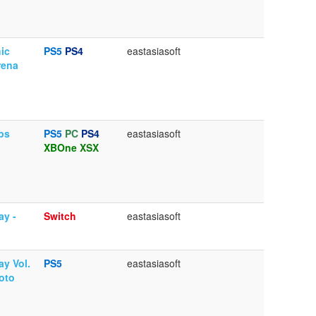
hic
PS5
PS4
eastasiasoft
rena
ps
PS5
PC
PS4
eastasiasoft
XBOne
XSX
ay -
Switch
eastasiasoft
ay Vol.
PS5
eastasiasoft
Moto