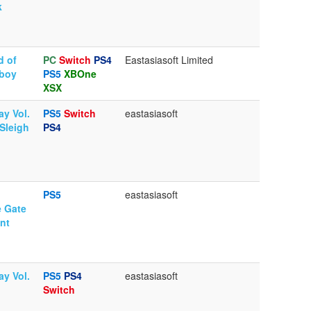
k
d of
PC
Switch
PS4
Eastasiasoft Limited
boy
PS5
XBOne
XSX
ay Vol.
PS5
Switch
eastasiasoft
 Sleigh
PS4
PS5
eastasiasoft
 Gate
nt
ay Vol.
PS5
PS4
eastasiasoft
Switch