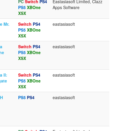
PC
Switch
PS4
Eastasiasoft Limited, Clazz
PS5
XBOne
Apps Software
XSX
e Mr.
Switch
PS4
eastasiasoft
PS5
XBOne
XSX
ra
Switch
PS4
eastasiasoft
he
PS5
XBOne
XSX
 II:
Switch
PS4
eastasiasoft
gate
PS5
XBOne
XSX
 H
PS5
PS4
eastasiasoft