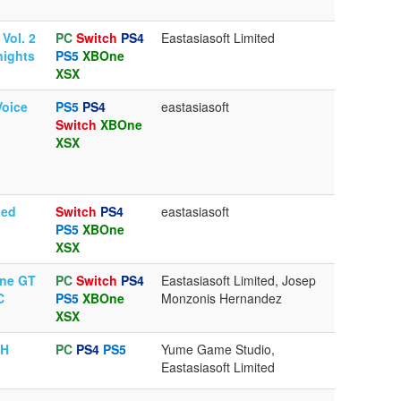
 Vol. 2
PC
Switch
PS4
Eastasiasoft Limited
nights
PS5
XBOne
XSX
Voice
PS5
PS4
eastasiasoft
Switch
XBOne
XSX
bed
Switch
PS4
eastasiasoft
PS5
XBOne
XSX
ine GT
PC
Switch
PS4
Eastasiasoft Limited, Josep
C
PS5
XBOne
Monzonis Hernandez
XSX
 H
PC
PS4
PS5
Yume Game Studio,
Eastasiasoft Limited