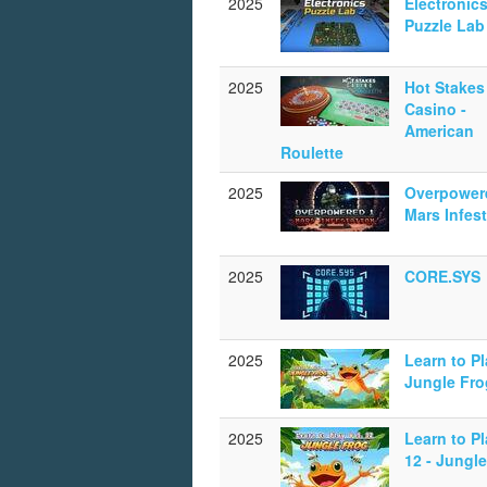
2025
Electronic
Puzzle Lab
2025
Hot Stakes
Casino -
American
Roulette
2025
Overpowere
Mars Infes
2025
CORE.SYS
2025
Learn to Pl
Jungle Fro
2025
Learn to Pl
12 - Jungl