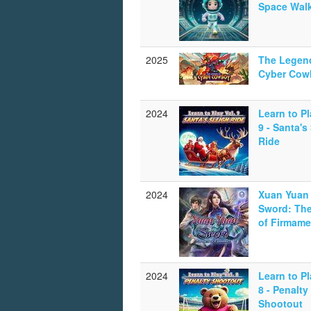
Space Wal
2025
The Legen
Cyber Cow
2024
Learn to Pl
9 - Santa's
Ride
2024
Xuan Yuan
Sword: The
of Firmame
2024
Learn to Pl
8 - Penalty
Shootout