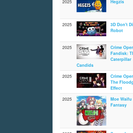
2025
Hegzis
2025
3D Don't Di
Robot
2025
Crime Ope
Fandisk: T
Caterpillar
Candids
2025
Crime Opera
The Flood
Effect
2025
Moe Waifu
Fantasy