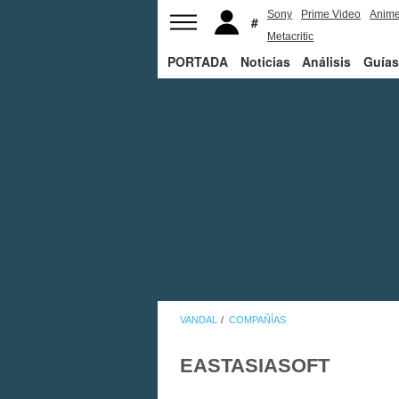
Sony
Prime Video
Anim
Metacritic
PORTADA
Noticias
Análisis
Guías
VANDAL
COMPAÑÍAS
EASTASIASOFT