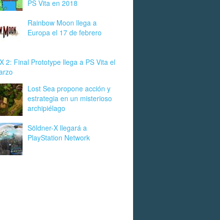
PS Vita en 2018
Rainbow Moon llega a
Europa el 17 de febrero
X 2: Final Prototype llega a PS Vita el
arzo
Lost Sea propone acción y
estrategia en un misterioso
archipiélago
Söldner-X llegará a
PlayStation Network