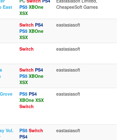
er
PC
Switch
PS4
Eastasiasoft Limited,
o East
PS5
XBOne
CheapeeSoft Games
XSX
Switch
PS4
eastasiasoft
PS5
XBOne
XSX
Switch
eastasiasoft
s
Switch
PS4
eastasiasoft
s
PS5
XBOne
XSX
 Grove
PS5
PS4
eastasiasoft
XBOne
XSX
Switch
ay Vol.
PS5
Switch
eastasiasoft
y
PS4