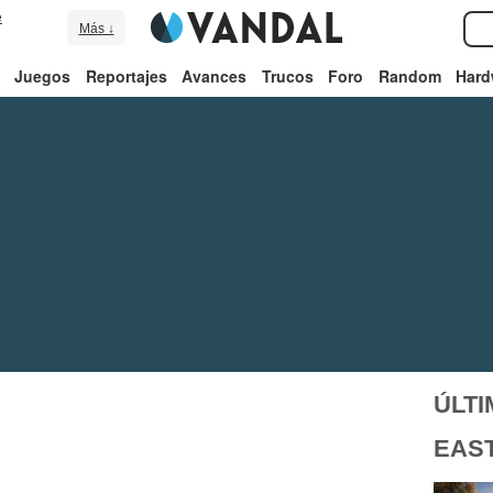
e
Más ↓
Juegos
Reportajes
Avances
Trucos
Foro
Random
Hard
ÚLTI
EAS