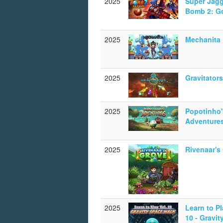
2025
Super Jagg
Bomb 2: G
2025
Mechanita
2025
Gravitators
2025
Popotinho'
Adventure
2025
Rivenaar's
2025
Learn to Pl
10 - Gravit