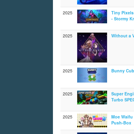
2025
Tiny Pixels
- Stormy K
2025
Without a 
2025
Bunny Cu
2025
Super Eng
Turbo SPE
2025
Moe Waifu
Push-Box