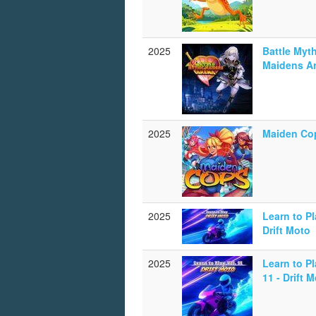
2025
Battle Myt
Maidens A
2025
Maiden Co
2025
Learn to Pl
Drift Moto
2025
Learn to Pl
11 - Drift 