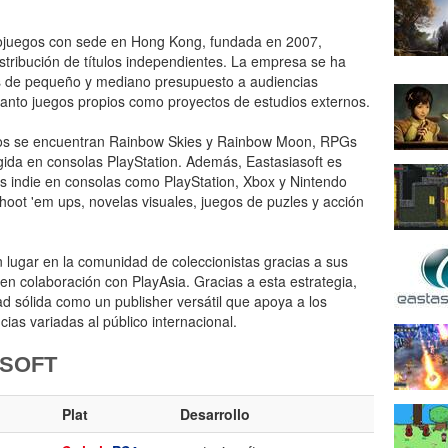
eojuegos con sede en Hong Kong, fundada en 2007,
istribución de títulos independientes. La empresa se ha
s de pequeño y mediano presupuesto a audiencias
 tanto juegos propios como proyectos de estudios externos.
os se encuentran Rainbow Skies y Rainbow Moon, RPGs
gida en consolas PlayStation. Además, Eastasiasoft es
os indie en consolas como PlayStation, Xbox y Nintendo
hoot 'em ups, novelas visuales, juegos de puzles y acción
lugar en la comunidad de coleccionistas gracias a sus
 en colaboración con PlayAsia. Gracias a esta estrategia,
ad sólida como un publisher versátil que apoya a los
cias variadas al público internacional.
ASOFT
Plat
Desarrollo