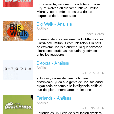
Emocionante, sangriento y adictivo. Kusan:
City of Wolves quiere ser el nuevo Hotline
Miami y, como mínimo, es una de las
sorpresas de la temporada.
Big Walk - Análisis
Análisis
hace 4 días
Lo nuevo de los creadores de Untitled Goose
Game nos limitan la comunicación a la hora
de explorar una isla enorme, lo que favorece
situaciones caóticas, absurdas y cómicas
entre los jugadores.
D-topia - Análisis
Análisis
6:10 31/7/2026
¿Un 'cozy game' de ciencia ficción
distópica? Ayuda a la gente de una sociedad
organizada en torno a la inteligencia artificial
que despierta interesantes reflexiones.
Farlands - Análisis
Análisis
6:10 29/7/2026
Farlands es un juego de simulación granjera