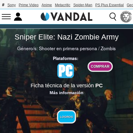
Sony
Prime Video
Anime
Metacritic
Spider-Man
PS Plus Essential
Geo
Sniper Elite: Nazi Zombie Army
Género/s:
Shooter en primera persona
/
Zombis
Plataformas:
COMPRAR
Ficha técnica de la versión
PC
Más información
LOGROS