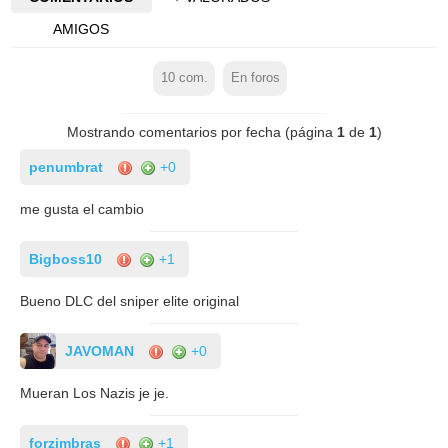
AMIGOS
10
com.
En foros
Mostrando comentarios por fecha (página
1
de
1
)
penumbrat
+0
me gusta el cambio
Bigboss10
+1
Bueno DLC del sniper elite original
JAVOMAN
+0
Mueran Los Nazis je je.
forzimbras
+1