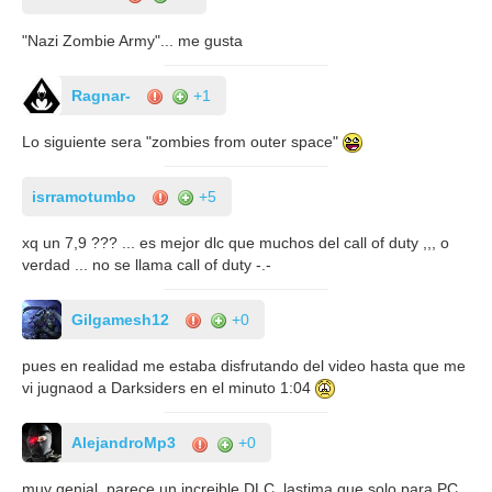
"Nazi Zombie Army"... me gusta
Ragnar-
+1
Lo siguiente sera "zombies from outer space"
isrramotumbo
+5
xq un 7,9 ??? ... es mejor dlc que muchos del call of duty ,,, o
verdad ... no se llama call of duty -.-
Gilgamesh12
+0
pues en realidad me estaba disfrutando del video hasta que me
vi jugnaod a Darksiders en el minuto 1:04
AlejandroMp3
+0
muy genial, parece un increible DLC, lastima que solo para PC,