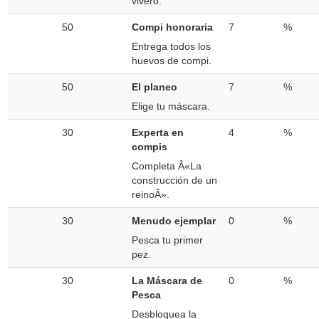
vivero.
50
Compi honoraria
7
%
Entrega todos los
huevos de compi.
50
El planeo
7
%
Elige tu máscara.
30
Experta en
4
%
compis
Completa Â«La
construcción de un
reinoÂ».
30
Menudo ejemplar
0
%
Pesca tu primer
pez.
30
La Máscara de
0
%
Pesca
Desbloquea la