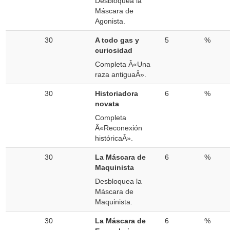
Desbloquea la
Máscara de
Agonista.
30
A todo gas y
5
%
curiosidad
Completa Â«Una
raza antiguaÂ».
30
Historiadora
6
%
novata
Completa
Â«Reconexión
históricaÂ».
30
La Máscara de
6
%
Maquinista
Desbloquea la
Máscara de
Maquinista.
30
La Máscara de
6
%