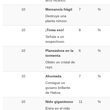
arco hicárico.
10
Mercancía frágil
7
%
Destruye una
planta nimoor.
10
¡Toma eso!
8
%
Señala a un
sospechoso.
10
Planeadora en la
6
%
tormenta
Obtén un cristal de
rayo.
10
Ahumada
7
%
Consigue un
gusano brillante
de Hakoa.
10
Nido gigantesco
11
%
Entra en el nido