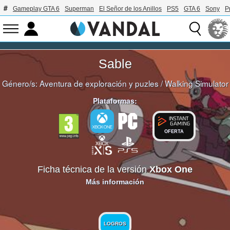
Gameplay GTA 6
Superman
El Señor de los Anillos
PS5
GTA 6
Sony
P
Sable
Género/s:
Aventura de exploración y puzles
/
Walking Simulator
Plataformas:
OFERTA
Ficha técnica de la versión
Xbox One
Más información
LOGROS