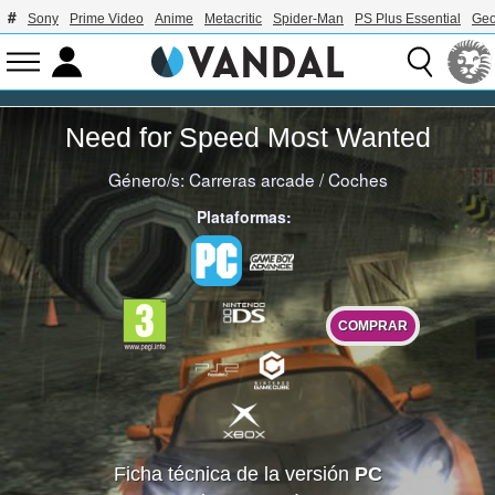
Sony
Prime Video
Anime
Metacritic
Spider-Man
PS Plus Essential
Geo
Need for Speed Most Wanted
Género/s:
Carreras arcade
/
Coches
Plataformas:
COMPRAR
Ficha técnica de la versión
PC