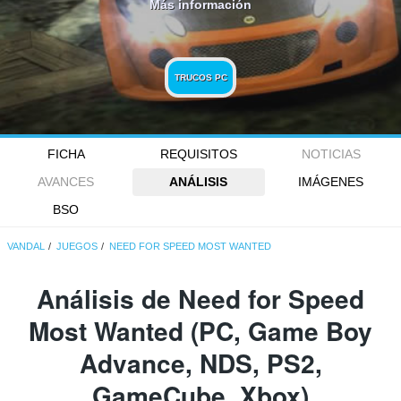
Más información
TRUCOS PC
FICHA
REQUISITOS
NOTICIAS
AVANCES
ANÁLISIS
IMÁGENES
BSO
VANDAL
JUEGOS
NEED FOR SPEED MOST WANTED
Análisis de
Need for Speed
Most Wanted
(PC, Game Boy
Advance, NDS, PS2,
GameCube, Xbox)