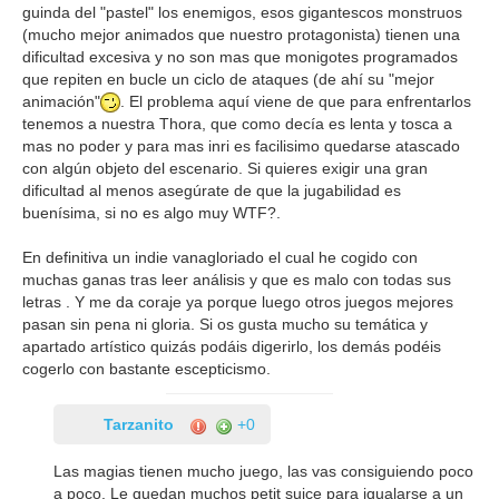
guinda del "pastel" los enemigos, esos gigantescos monstruos
(mucho mejor animados que nuestro protagonista) tienen una
dificultad excesiva y no son mas que monigotes programados
que repiten en bucle un ciclo de ataques (de ahí su "mejor
animación"
. El problema aquí viene de que para enfrentarlos
tenemos a nuestra Thora, que como decía es lenta y tosca a
mas no poder y para mas inri es facilisimo quedarse atascado
con algún objeto del escenario. Si quieres exigir una gran
dificultad al menos asegúrate de que la jugabilidad es
buenísima, si no es algo muy WTF?.
En definitiva un indie vanagloriado el cual he cogido con
muchas ganas tras leer análisis y que es malo con todas sus
letras . Y me da coraje ya porque luego otros juegos mejores
pasan sin pena ni gloria. Si os gusta mucho su temática y
apartado artístico quizás podáis digerirlo, los demás podéis
cogerlo con bastante escepticismo.
Tarzanito
+0
Las magias tienen mucho juego, las vas consiguiendo poco
a poco. Le quedan muchos petit suice para igualarse a un