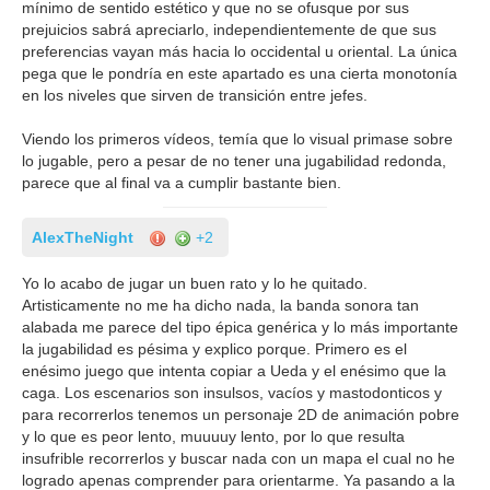
mínimo de sentido estético y que no se ofusque por sus
prejuicios sabrá apreciarlo, independientemente de que sus
preferencias vayan más hacia lo occidental u oriental. La única
pega que le pondría en este apartado es una cierta monotonía
en los niveles que sirven de transición entre jefes.
Viendo los primeros vídeos, temía que lo visual primase sobre
lo jugable, pero a pesar de no tener una jugabilidad redonda,
parece que al final va a cumplir bastante bien.
AlexTheNight
+2
Yo lo acabo de jugar un buen rato y lo he quitado.
Artisticamente no me ha dicho nada, la banda sonora tan
alabada me parece del tipo épica genérica y lo más importante
la jugabilidad es pésima y explico porque. Primero es el
enésimo juego que intenta copiar a Ueda y el enésimo que la
caga. Los escenarios son insulsos, vacíos y mastodonticos y
para recorrerlos tenemos un personaje 2D de animación pobre
y lo que es peor lento, muuuuy lento, por lo que resulta
insufrible recorrerlos y buscar nada con un mapa el cual no he
logrado apenas comprender para orientarme. Ya pasando a la