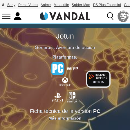
Sony
Prime Video
Anime
Metacritic
Spider-Man
PS Plus Essential
Geo
Jotun
Género/s:
Aventura de acción
Plataformas:
OFERTA
Ficha técnica de la versión
PC
Más información