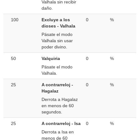
Valhala sin recibir
daño.
100
Excluye a los
0
%
dioses - Valhala
Pásate el modo
Valhala sin usar
poder divino.
50
Valquiria
0
%
Pásate el modo
Valhala.
25
A contrarreloj -
0
%
Hagalaz
Derrota a Hagalaz
en menos de 60
segundos.
25
A contrarreloj - Isa
0
%
Derrota a Isa en
menos de 60