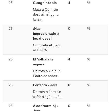
25
Gungnir-fobia
4
%
Mata a Odín sin
destruir ninguna
lanza.
25
¡Has
0
%
impresionado a
los dioses!
Completa el juego
al 100 %.
25
El Valhala te
4
%
espera
Derrota a Odín, el
Padre de todos.
25
Perfecto - Jera
0
%
Derrota a Jera sin
sufrir ningún daño.
25
A contrarreloj -
0
%
Jera