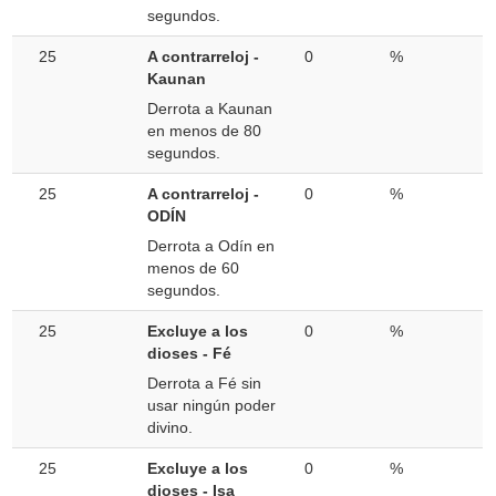
segundos.
25
A contrarreloj -
0
%
Kaunan
Derrota a Kaunan
en menos de 80
segundos.
25
A contrarreloj -
0
%
ODÍN
Derrota a Odín en
menos de 60
segundos.
25
Excluye a los
0
%
dioses - Fé
Derrota a Fé sin
usar ningún poder
divino.
25
Excluye a los
0
%
dioses - Isa