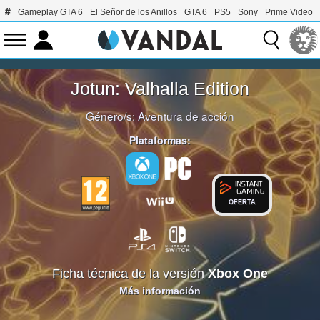
Gameplay GTA 6
El Señor de los Anillos
GTA 6
PS5
Sony
Prime Video
Jotun: Valhalla Edition
Género/s:
Aventura de acción
Plataformas:
OFERTA
Ficha técnica de la versión
Xbox One
Más información