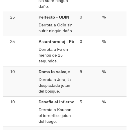
sin sufrir ningún
daño.
25
Perfecto - ODÍN
0
%
Derrota a Odín sin
sufrir ningún daño.
25
A contrarreloj - Fé
0
%
Derrota a Fé en
menos de 25
segundos.
10
Doma lo salvaje
9
%
Derrota a Jera, la
despiadada jotun
del bosque.
10
Desafía al infierno
5
%
Derrota a Kaunan,
el terrorífico jotun
del fuego.