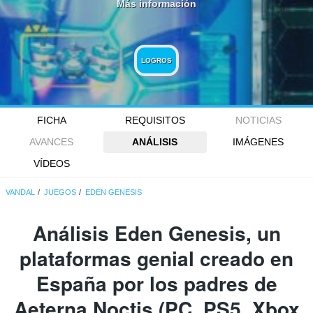
Más información
LOGROS
FICHA
REQUISITOS
NOTICIAS
AVANCES
ANÁLISIS
IMÁGENES
VÍDEOS
VANDAL
JUEGOS
EDEN GENESIS
Análisis
Eden Genesis
, un
plataformas genial creado en
España por los padres de
Aeterna Noctis (PC, PS5, Xbox