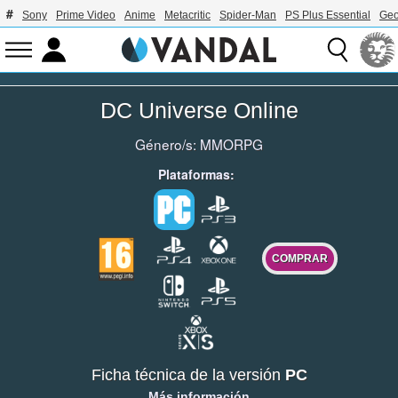
Sony
Prime Video
Anime
Metacritic
Spider-Man
PS Plus Essential
Geo
DC Universe Online
Género/s:
MMORPG
Plataformas:
COMPRAR
Ficha técnica de la versión
PC
Más información