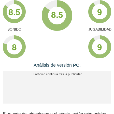
8.5
9
8.5
SONIDO
JUGABILIDAD
8
9
Análisis de versión
PC
.
El mundo del videojuego y el cómic, están más unidos