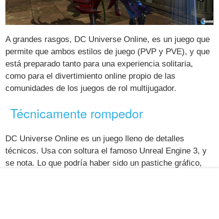
A grandes rasgos, DC Universe Online, es un juego que
permite que ambos estilos de juego (PVP y PVE), y que
está preparado tanto para una experiencia solitaria,
como para el divertimiento online propio de las
comunidades de los juegos de rol multijugador.
Técnicamente rompedor
DC Universe Online es un juego lleno de detalles
técnicos. Usa con soltura el famoso Unreal Engine 3, y
se nota. Lo que podría haber sido un pastiche gráfico,
lleno de efectos lustrosos pero poco trabajo en los
diseños y modelados, se ha convertido en todo un
referente gráfico dentro del género al que pertenece. El
marcado estilo y diseño (con obvias y necesarias