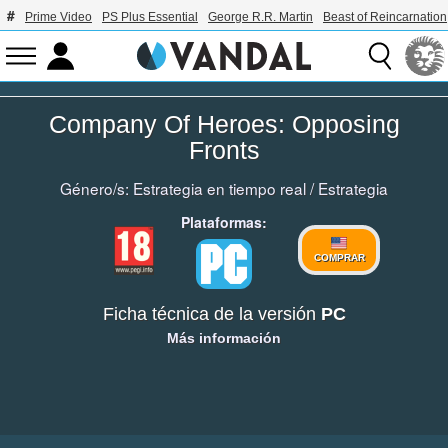
Prime Video
PS Plus Essential
George R.R. Martin
Beast of Reincarnation
Company Of Heroes: Opposing
Fronts
Género/s:
Estrategia en tiempo real
/
Estrategia
Plataformas:
COMPRAR
Ficha técnica de la versión
PC
Más información