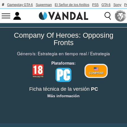
Gameplay GTA 6
Superman
El Señor de los Anillos
PS5
GTA 6
Sony
P
Company Of Heroes: Opposing
Fronts
Género/s:
Estrategia en tiempo real
/
Estrategia
Plataformas:
COMPRAR
Ficha técnica de la versión
PC
Más información