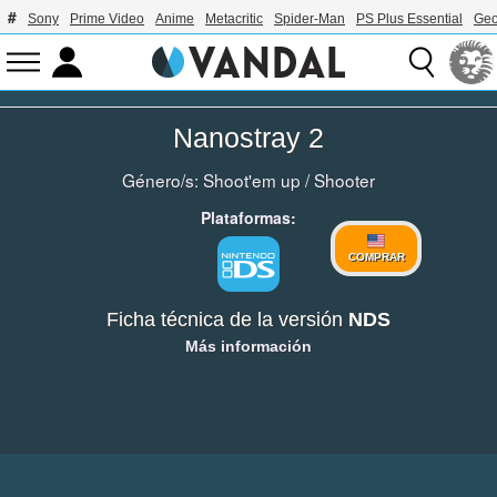
Sony
Prime Video
Anime
Metacritic
Spider-Man
PS Plus Essential
Geo
Nanostray 2
Género/s:
Shoot'em up
/
Shooter
Plataformas:
COMPRAR
Ficha técnica de la versión
NDS
Más información