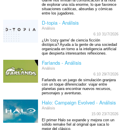
Game nos limitan la comunicación a la hora
de explorar una isla enorme, lo que favorece
situaciones caóticas, absurdas y cómicas
entre los jugadores.
D-topia - Análisis
Análisis
6:10 31/7/2026
¿Un 'cozy game' de ciencia ficción
distópica? Ayuda a la gente de una sociedad
organizada en torno a la inteligencia artificial
que despierta interesantes reflexiones.
Farlands - Análisis
Análisis
6:10 29/7/2026
Farlands es un juego de simulación granjera
con un toque diferenciador: viajar entre
planetas para encontrar nuevos recursos,
personajes y aventuras.
Halo: Campaign Evolved - Análisis
Análisis
15:00 23/7/2026
El primer Halo se expande y mejora con un
sólido remake fiel al original que saca lo
mejor del clásico.