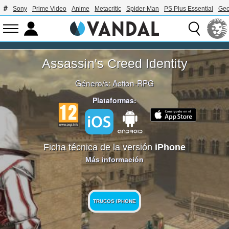
Sony
Prime Video
Anime
Metacritic
Spider-Man
PS Plus Essential
Geo
Assassin's Creed Identity
Género/s:
Action-RPG
Plataformas:
Ficha técnica de la versión
iPhone
Más información
TRUCOS IPHONE