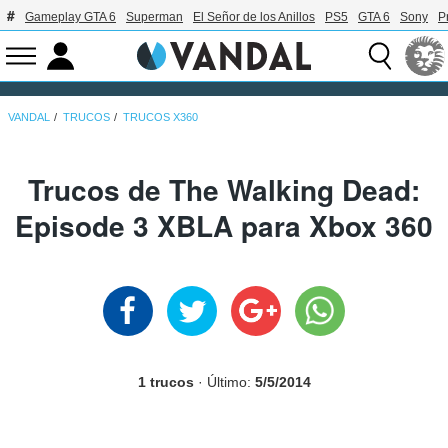
Gameplay GTA 6
Superman
El Señor de los Anillos
PS5
GTA 6
Sony
P
VANDAL
TRUCOS
TRUCOS X360
Trucos de The Walking Dead:
Episode 3 XBLA para Xbox 360
1 trucos
· Último:
5/5/2014