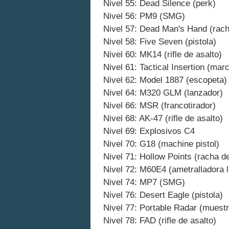
Nivel 55: Dead Silence (perk)
Nivel 56: PM9 (SMG)
Nivel 57: Dead Man's Hand (rac
Nivel 58: Five Seven (pistola)
Nivel 60: MK14 (rifle de asalto)
Nivel 61: Tactical Insertion (ma
Nivel 62: Model 1887 (escopeta)
Nivel 64: M320 GLM (lanzador)
Nivel 66: MSR (francotirador)
Nivel 68: AK-47 (rifle de asalto)
Nivel 69: Explosivos C4
Nivel 70: G18 (machine pistol)
Nivel 71: Hollow Points (racha d
Nivel 72: M60E4 (ametralladora l
Nivel 74: MP7 (SMG)
Nivel 76: Desert Eagle (pistola)
Nivel 77: Portable Radar (muest
Nivel 78: FAD (rifle de asalto)