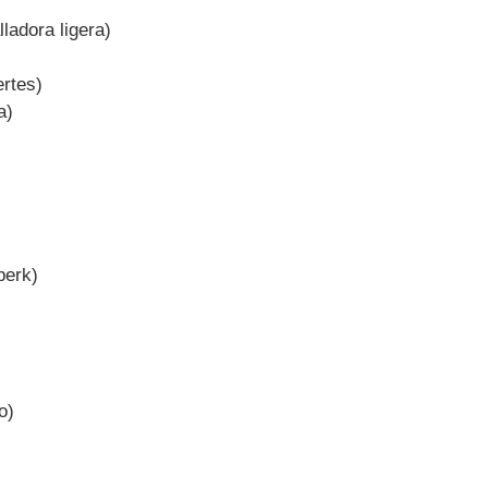
ladora ligera)
rtes)
a)
perk)
o)