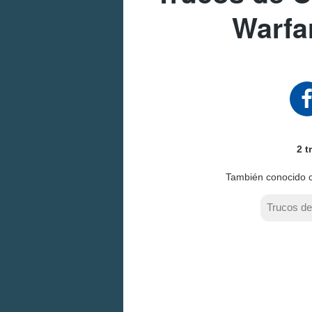
Warfa
2 t
También conocido
Trucos d