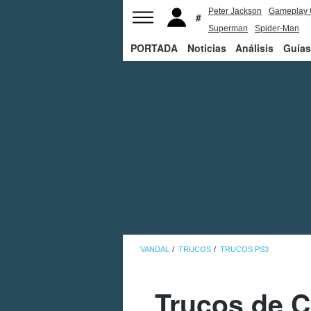
Peter Jackson
Gameplay 
Superman
Spider-Man
PORTADA
Noticias
Análisis
Guías
VANDAL
TRUCOS
TRUCOS PS3
Trucos de C