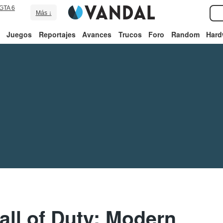
GTA 6
Más ↓
Juegos
Reportajes
Avances
Trucos
Foro
Random
Hard
all of Duty: Modern