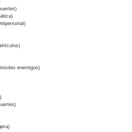
)
muertes)
ática)
ntipersonal)
vehículos)
 misiles enemigos)
)
uertes)
gera)