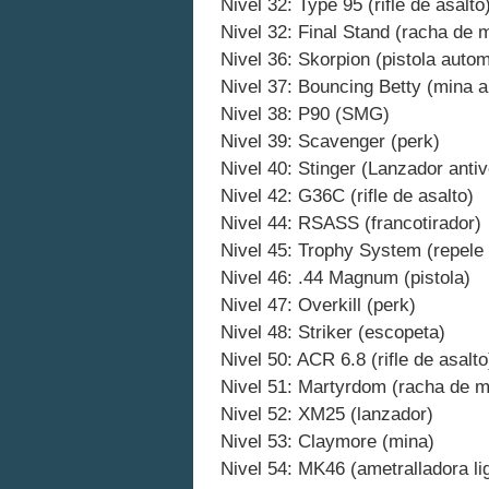
Nivel 32: Type 95 (rifle de asalto
Nivel 32: Final Stand (racha de 
Nivel 36: Skorpion (pistola autom
Nivel 37: Bouncing Betty (mina a
Nivel 38: P90 (SMG)
Nivel 39: Scavenger (perk)
Nivel 40: Stinger (Lanzador anti
Nivel 42: G36C (rifle de asalto)
Nivel 44: RSASS (francotirador)
Nivel 45: Trophy System (repele
Nivel 46: .44 Magnum (pistola)
Nivel 47: Overkill (perk)
Nivel 48: Striker (escopeta)
Nivel 50: ACR 6.8 (rifle de asalto
Nivel 51: Martyrdom (racha de m
Nivel 52: XM25 (lanzador)
Nivel 53: Claymore (mina)
Nivel 54: MK46 (ametralladora li