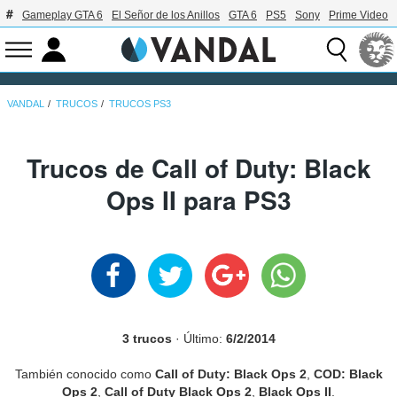
Gameplay GTA 6
El Señor de los Anillos
GTA 6
PS5
Sony
Prime Video
VANDAL
TRUCOS
TRUCOS PS3
Trucos de Call of Duty: Black
Ops II para PS3
3 trucos
· Último:
6/2/2014
También conocido como
Call of Duty: Black Ops 2
,
COD: Black
Ops 2
,
Call of Duty Black Ops 2
,
Black Ops II
.