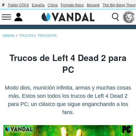
Trailer GTA 6
España
China
Formato físico
Berserk
The Big Bang Theor
VANDAL
TRUCOS
TRUCOS PC
Trucos de Left 4 Dead 2 para
PC
Modo dios, munición infinita, armas y muchas cosas
más. Estos son todos los trucos de Left 4 Dead 2
para PC, un clásico que sigue enganchando a los
fans.