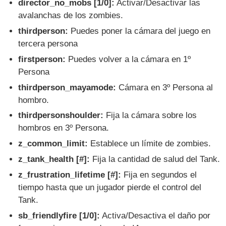
director_no_mobs [1/0]:
Activar/Desactivar las
avalanchas de los zombies.
thirdperson:
Puedes poner la cámara del juego en
tercera persona
firstperson:
Puedes volver a la cámara en 1º
Persona
thirdperson_mayamode:
Cámara en 3º Persona al
hombro.
thirdpersonshoulder:
Fija la cámara sobre los
hombros en 3º Persona.
z_common_limit:
Establece un límite de zombies.
z_tank_health [#]:
Fija la cantidad de salud del Tank.
z_frustration_lifetime [#]:
Fija en segundos el
tiempo hasta que un jugador pierde el control del
Tank.
sb_friendlyfire [1/0]:
Activa/Desactiva el daño por