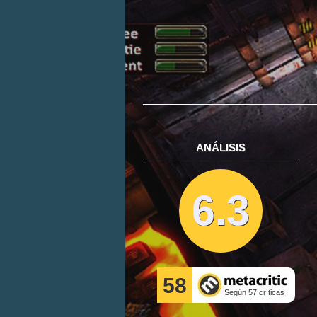
ANÁLISIS
6.3
58
Según 57 críticas