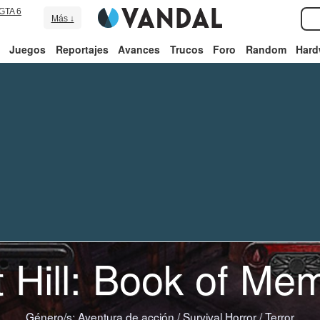
GTA 6
Más ↓
Juegos
Reportajes
Avances
Trucos
Foro
Random
Hard
t Hill: Book of Me
Género/s:
Aventura de acción
/
Survival Horror
/
Terror