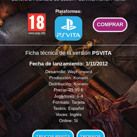
Plataformas:
COMPRAR
Ficha técnica de la versión
PSVITA
Fecha de lanzamiento: 1/11/2012
Desarrollo:
WayForward
Producción:
Konami
Distribución:
Konami
Precio: 39,95 €
Jugadores: 1-4
Formato: Tarjeta
Textos: Español
Voces: Inglés
Online: Sí
TRUCOS PSVITA
TROFEOS