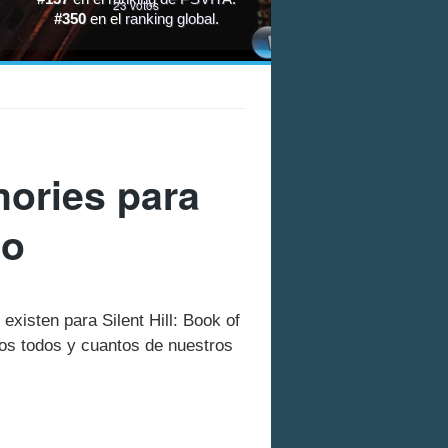
23
votos
#350
en el
ranking global
.
mories para
to
existen para Silent Hill: Book of
os todos y cuantos de nuestros