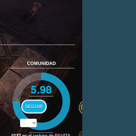
COMUNIDAD
5.98
SEGUIR
#137
en el
ranking de PSVITA
.