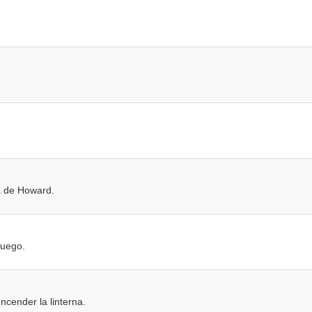
a de Howard.
Fuego.
cender la linterna.