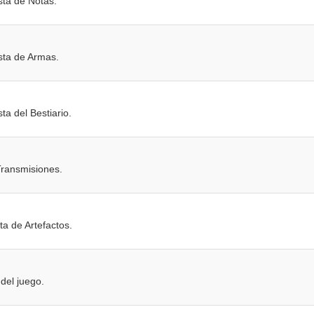
ta de Notas.
sta de Armas.
a del Bestiario.
ransmisiones.
a de Artefactos.
 del juego.