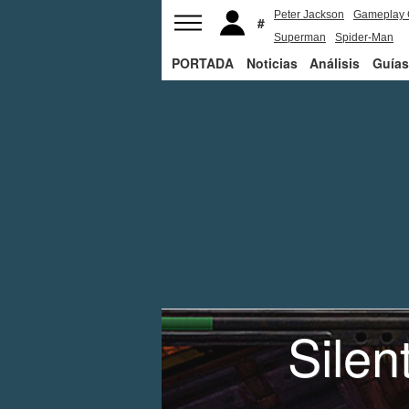
Peter Jackson
Gameplay 
Superman
Spider-Man
PORTADA
Noticias
Análisis
Guías
Silen