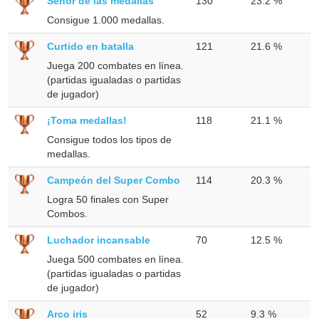
Señor de las medallas
130
23.2 %
Consigue 1.000 medallas.
Curtido en batalla
121
21.6 %
Juega 200 combates en línea.
(partidas igualadas o partidas
de jugador)
¡Toma medallas!
118
21.1 %
Consigue todos los tipos de
medallas.
Campeón del Super Combo
114
20.3 %
Logra 50 finales con Super
Combos.
Luchador incansable
70
12.5 %
Juega 500 combates en línea.
(partidas igualadas o partidas
de jugador)
Arco iris
52
9.3 %