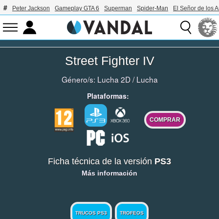
Peter Jackson
Gameplay GTA 6
Superman
Spider-Man
El Señor de los A
Street Fighter IV
Género/s:
Lucha 2D
/
Lucha
Plataformas:
COMPRAR
Ficha técnica de la versión
PS3
Más información
TRUCOS PS3
TROFEOS