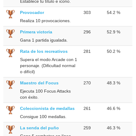
Establece tu título e icono.
Provocador
303
54.2 %
Realiza 10 provocaciones.
Primera victoria
296
52.9 %
Gana 1 partida igualada.
Rata de los recreativos
281
50.2 %
Supera el modo Arcade con 1
personaje. (Dificultad normal
o difícil)
Maestro del Focus
270
48.3 %
Ejecuta 100 Focus Attacks
con éxito.
Coleccionista de medallas
261
46.6 %
Consigue 100 medallas.
La senda del puño
259
46.3 %
Gana 5 combates en línea.