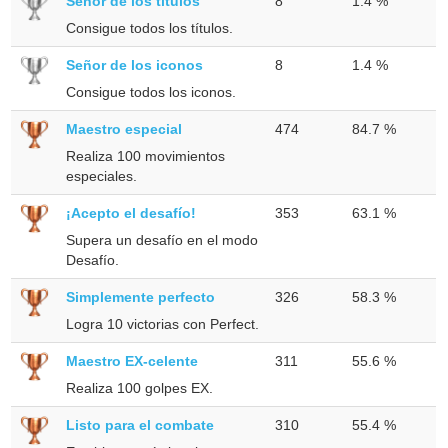
Señor de los títulos
8
1.4 %
Consigue todos los títulos.
Señor de los iconos
8
1.4 %
Consigue todos los iconos.
Maestro especial
474
84.7 %
Realiza 100 movimientos
especiales.
¡Acepto el desafío!
353
63.1 %
Supera un desafío en el modo
Desafío.
Simplemente perfecto
326
58.3 %
Logra 10 victorias con Perfect.
Maestro EX-celente
311
55.6 %
Realiza 100 golpes EX.
Listo para el combate
310
55.4 %