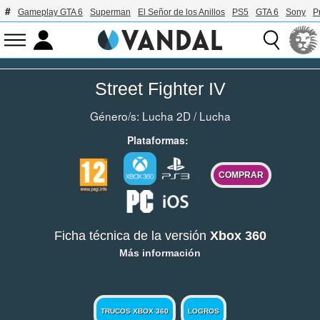
Gameplay GTA 6
Superman
El Señor de los Anillos
PS5
GTA 6
Sony
P
Street Fighter IV
Género/s:
Lucha 2D
/
Lucha
Plataformas:
COMPRAR
Ficha técnica de la versión
Xbox 360
Más información
TRUCOS XBOX 360
LOGROS