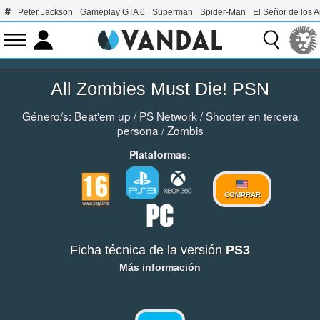
Peter Jackson
Gameplay GTA 6
Superman
Spider-Man
El Señor de los A
All Zombies Must Die! PSN
Género/s:
Beat'em up
/
PS Network
/
Shooter en tercera
persona
/
Zombis
Plataformas:
COMPRAR
Ficha técnica de la versión
PS3
Más información