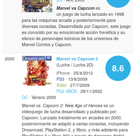
Marvel vs Capcom
es
un juego de lucha lanzado en 1998
para las máquinas arcade y posteriormente para
diversas consolas. Desarrollado por Capcom, este juego
es conocido por su emocionante acción frenética y su
elenco de personajes icónicos de los universos de
Marvel Comics y Capcom.
2000
Marvel vs Capcom 2
(Lucha / Lucha 2D)
8.6
iPhone
· 25/4/2012
PS3
· 13/8/2009
X360
· 27/7/2009
PS2
XBOX
· 29/11/2002
DC
· Verano 2000
Marvel vs. Capcom 2: New Age of Heroes
es un
videojuego de lucha desarrollado y publicado por
Capcom. Lanzado inicialmente en arcades en 2000,
posteriormente se adaptó a varias consolas, incluyendo
Dreamcast, PlayStation 2, y Xbox, y más adelante para
PlayStation 3 y Xbox 360 a través de descarga digital.