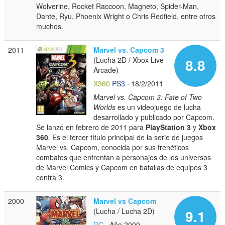
Wolverine, Rocket Raccoon, Magneto, Spider-Man,
Dante, Ryu, Phoenix Wright o Chris Redfield, entre otros
muchos.
2011
Marvel vs. Capcom 3
(Lucha 2D / Xbox Live
8.8
Arcade)
X360
PS3
· 18/2/2011
Marvel vs. Capcom 3: Fate of Two
Worlds
es un videojuego de lucha
desarrollado y publicado por Capcom.
Se lanzó en febrero de 2011 para
PlayStation 3
y
Xbox
360
. Es el tercer título principal de la serie de juegos
Marvel vs. Capcom, conocida por sus frenéticos
combates que enfrentan a personajes de los universos
de Marvel Comics y Capcom en batallas de equipos 3
contra 3.
2000
Marvel vs Capcom
(Lucha / Lucha 2D)
9.1
DC
· Año 2000