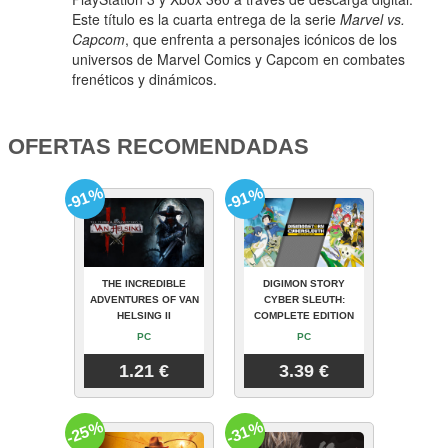
Este título es la cuarta entrega de la serie
Marvel vs.
Capcom
, que enfrenta a personajes icónicos de los
universos de Marvel Comics y Capcom en combates
frenéticos y dinámicos.
OFERTAS RECOMENDADAS
-91%
-91%
THE INCREDIBLE
DIGIMON STORY
ADVENTURES OF VAN
CYBER SLEUTH:
HELSING II
COMPLETE EDITION
PC
PC
1.21 €
3.39 €
-25%
-31%