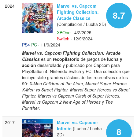
2024
Marvel vs. Capcom
Fighting Collection:
8.7
Arcade Classics
(Compilacion / Lucha 2D)
XBOne
· 4/2/2025
Switch
· 12/9/2024
PS4
PC
· 11/9/2024
Marvel vs. Capcom Fighting Collection: Arcade
Classics
es un
recopilatorio
de juegos de
lucha y
acción
desarrollado y publicado por Capcom para
PlayStation 4, Nintendo Switch y PC. Una colección que
incluye siete grandes clásicos de los recreativos de los
90:
X-Men Children of the Atom, Marvel Super Heroes,
X-Men vs Street Fighter, Marvel Super Heroes vs Street
Fighter, Marvel vs Capcom Clash of Super Heroes,
Marvel vs Capcom 2 New Age of Heroes
y
The
Punisher
.
2017
Marvel vs. Capcom:
Infinite
(Lucha / Lucha
8
2D)