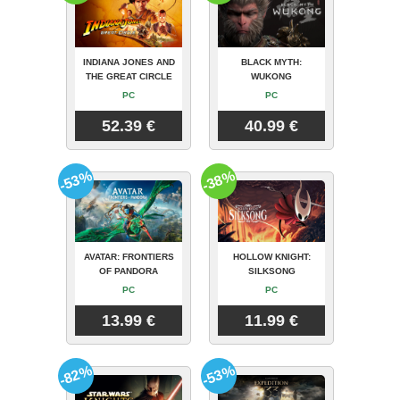
INDIANA JONES AND
BLACK MYTH:
THE GREAT CIRCLE
WUKONG
PC
PC
52.39 €
40.99 €
-53%
-38%
AVATAR: FRONTIERS
HOLLOW KNIGHT:
OF PANDORA
SILKSONG
PC
PC
13.99 €
11.99 €
-82%
-53%