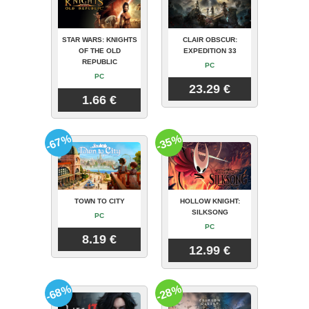
STAR WARS: KNIGHTS
CLAIR OBSCUR:
OF THE OLD
EXPEDITION 33
REPUBLIC
PC
PC
23.29 €
1.66 €
-67%
-35%
TOWN TO CITY
HOLLOW KNIGHT:
SILKSONG
PC
PC
8.19 €
12.99 €
-68%
-28%