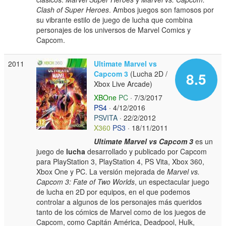
Clash of Super Heroes
. Ambos juegos son famosos por
su vibrante estilo de juego de lucha que combina
personajes de los universos de Marvel Comics y
Capcom.
2011
Ultimate Marvel vs
Capcom 3
(Lucha 2D /
8.5
Xbox Live Arcade)
XBOne
PC
· 7/3/2017
PS4
· 4/12/2016
PSVITA
· 22/2/2012
X360
PS3
· 18/11/2011
Ultimate Marvel vs Capcom 3
es un
juego de
lucha
desarrollado y publicado por Capcom
para PlayStation 3, PlayStation 4, PS Vita, Xbox 360,
Xbox One y PC. La versión mejorada de
Marvel vs.
Capcom 3: Fate of Two Worlds
, un espectacular juego
de lucha en 2D por equipos, en el que podemos
controlar a algunos de los personajes más queridos
tanto de los cómics de Marvel como de los juegos de
Capcom, como Capitán América, Deadpool, Hulk,