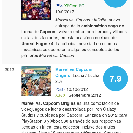
PS4
XBOne
PC
·
19/9/2017
Marvel vs. Capcom: Infinite
, nueva
entrega de la
emblemática saga de
lucha
de
Capcom
, volve a enfrentar a héroes y villanos
de las dos factorías, en esta ocasión con el uso de
Unreal Engine 4
. La principal novedad en cuanto a
mecánicas es que retoma algunos conceptos de los
primeros
Marvel vs. Capcom
.
2012
Marvel vs Capcom
Origins
(Lucha / Lucha
7.9
2D)
PS3
· 10/10/2012
X360
· Septiembre 2012
Marvel vs. Capcom Origins
es una compilación de
videojuegos de lucha desarrollada por Iron Galaxy
Studios y publicada por Capcom. Lanzada en 2012 para
PlayStation 3 y Xbox 360 a través de sus respectivas
tiendas en línea, esta colección incluye dos títulos
clásicos:
Marvel Super Heroes
y
Marvel vs. Capcom: