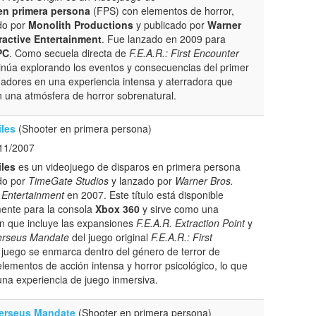
en primera persona
(FPS) con elementos de horror,
do por
Monolith Productions
y publicado por
Warner
eractive Entertainment
. Fue lanzado en 2009 para
PC
. Como secuela directa de
F.E.A.R.: First Encounter
tinúa explorando los eventos y consecuencias del primer
gadores en una experiencia intensa y aterradora que
 una atmósfera de horror sobrenatural.
iles
(Shooter en primera persona)
11/2007
iles
es un videojuego de disparos en primera persona
do por
TimeGate Studios
y lanzado por
Warner Bros.
e Entertainment
en 2007. Este título está disponible
ente para la consola
Xbox 360
y sirve como una
n que incluye las expansiones
F.E.A.R. Extraction Point
y
Perseus Mandate
del juego original
F.E.A.R.: First
l juego se enmarca dentro del género de terror de
ementos de acción intensa y horror psicológico, lo que
una experiencia de juego inmersiva.
Perseus Mandate
(Shooter en primera persona)