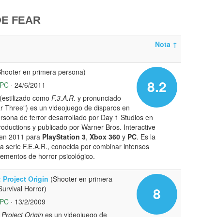
DE FEAR
Nota
↑
hooter en primera persona)
8.2
PC
· 24/6/2011
(estilizado como
F.3.A.R.
y pronunciado
 Three") es un videojuego de disparos en
rsona de terror desarrollado por Day 1 Studios en
oductions y publicado por Warner Bros. Interactive
 en 2011 para
PlayStation 3
,
Xbox 360
y
PC
. Es la
 la serie F.E.A.R., conocida por combinar intensos
ementos de horror psicológico.
: Project Origin
(Shooter en primera
Survival Horror)
8
PC
· 13/2/2009
 Project Origin
es un videojuego de