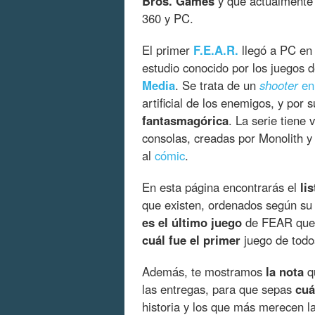
Bros. Games
y que actualmente 
360 y PC.
El primer
F.E.A.R.
llegó a PC en
estudio conocido por los juegos 
Media
. Se trata de un
shooter
en
artificial de los enemigos, y por 
fantasmagórica
. La serie tiene 
consolas, creadas por Monolith y
al
cómic
.
En esta página encontrarás el
li
que existen, ordenados según su
es el último juego
de FEAR que s
cuál fue el primer
juego de todos
Además, te mostramos
la nota
qu
las entregas, para que sepas
cuá
historia y los que más merecen l