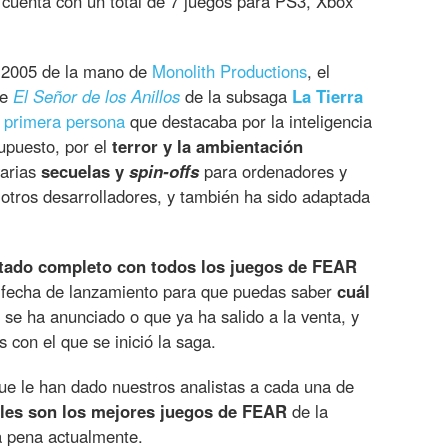
cuenta con un total de 7 juegos para PS3, Xbox
 2005 de la mano de
Monolith Productions
, el
de
El Señor de los Anillos
de la subsaga
La Tierra
 primera persona
que destacaba por la inteligencia
supuesto, por el
terror y la ambientación
varias
secuelas y
spin-offs
para ordenadores y
 otros desarrolladores, y también ha sido adaptada
stado completo con todos los juegos de FEAR
 fecha de lanzamiento para que puedas saber
cuál
e ha anunciado o que ya ha salido a la venta, y
 con el que se inició la saga.
e le han dado nuestros analistas a cada una de
les son los mejores juegos de FEAR
de la
a pena actualmente.