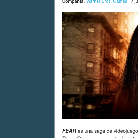
Compañía:
Warner Bros. Games
·
7
ju
FEAR
es una saga de videojueg