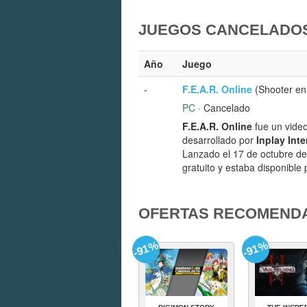
JUEGOS CANCELADOS
Año
Juego
-
F.E.A.R. Online
(Shooter en 
PC
· Cancelado
F.E.A.R. Online
fue un video
desarrollado por
Inplay Inte
Lanzado el 17 de octubre de
gratuito y estaba disponible
OFERTAS RECOMEND
-91%
-91%