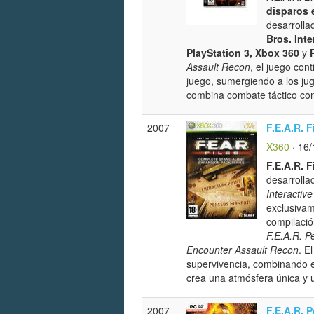
disparos 
desarrolla
Bros. Int
PlayStation 3, Xbox 360
y
Assault Recon
, el juego con
juego, sumergiendo a los ju
combina combate táctico con
2007
F.E.A.R. F
X360
· 16/
F.E.A.R. F
desarrolla
Interactiv
exclusivam
compilació
F.E.A.R. 
Encounter Assault Recon
. E
supervivencia, combinando el
crea una atmósfera única y 
2007
F.E.A.R. 