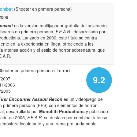
Combat
(Shooter en primera persona)
2006
Combat
es la versión multijugador gratuita del aclamado
isparos en primera persona,
F.E.A.R.
, desarrollado por
roductions. Lanzado en 2006, este título se centra
ente en la experiencia en línea, ofreciendo a los
la intensa acción y el estilo de horror sobrenatural que
E.A.R.
hooter en primera persona / Terror)
9.2
/2007
11/2006
/2005
 First Encounter Assault Recon
es un videojuego de
n primera persona (FPS) con elementos de horror
al, desarrollado por
Monolith Productions
y publicado
zado en 2005,
F.E.A.R.
se destaca por combinar intensa
atmósfera inquietante y una trama profundamente