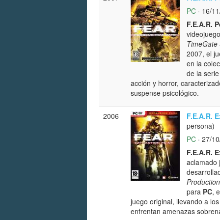
PC
· 16/11
F.E.A.R. 
videojuego
TimeGate 
2007, el j
en la cole
de la seri
acción y horror, caracteriz
suspense psicológico.
2006
F.E.A.R. E
persona)
PC
· 27/10
F.E.A.R. E
aclamado 
desarrolla
Productio
para
PC
, 
juego original, llevando a l
enfrentan amenazas sobrenat