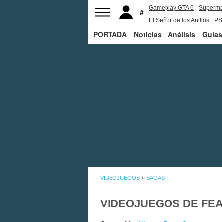
Gameplay GTA 6
Superm
El Señor de los Anillos
PS
PORTADA
Noticias
Análisis
Guías
VIDEOJUEGOS
SAGAS
VIDEOJUEGOS DE FE