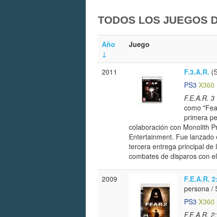
TODOS LOS JUEGOS 
Año
Juego
↓
2011
F.3.A.R.
(S
PS3
X360
F.E.A.R. 3
como "Fear
primera pe
colaboración con Monolith Pr
Entertainment. Fue lanzado
tercera entrega principal de
combates de disparos con el
2009
F.E.A.R. 2
persona / 
PS3
X360
F.E.A.R. 2: