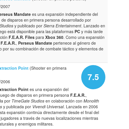
/2007
Perseus Mandate
es una expansión independiente del
 de disparos en primera persona desarrollado por
Studios
y publicado por
Sierra Entertainment
. Lanzado en
uego está disponible para las plataformas
PC
y más tarde
cción
F.E.A.R. Files
para
Xbox 360
. Como una expansión
e
F.E.A.R.
,
Perseus Mandate
pertenece al género de
ado por su combinación de combate táctico y elementos de
xtraction Point
(Shooter en primera
7.5
/2006
xtraction Point
es una expansión del
juego de disparos en primera persona
F.E.A.R.
,
da por
TimeGate Studios
en colaboración con
Monolith
ns
y publicada por
Vivendi Universal
. Lanzada en 2006
esta expansión continúa directamente desde el final del
os jugadores a través de nuevas localizaciones mientras
urales y enemigos militares.