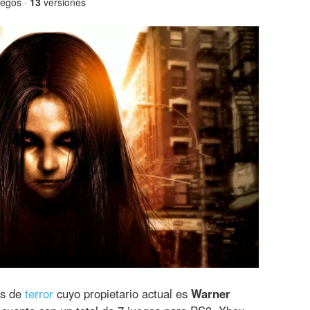
egos ·
13
versiones
os de
terror
cuyo propietario actual es
Warner