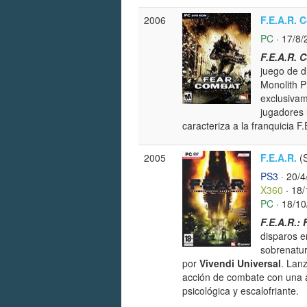
2006
F.E.A.R. 
PC
· 17/8/
F.E.A.R. 
juego de d
Monolith P
exclusivam
jugadores 
caracteriza a la franquicia F.
2005
F.E.A.R.
(S
PS3
· 20/4
X360
· 18/
PC
· 18/10
F.E.A.R.:
disparos e
sobrenatur
por
Vivendi Universal
. Lan
acción de combate con una 
psicológica y escalofriante.