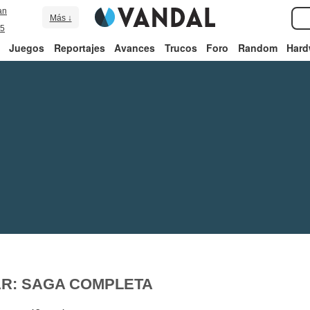
an
Más ↓
5
Juegos
Reportajes
Avances
Trucos
Foro
Random
Hard
AR: SAGA COMPLETA