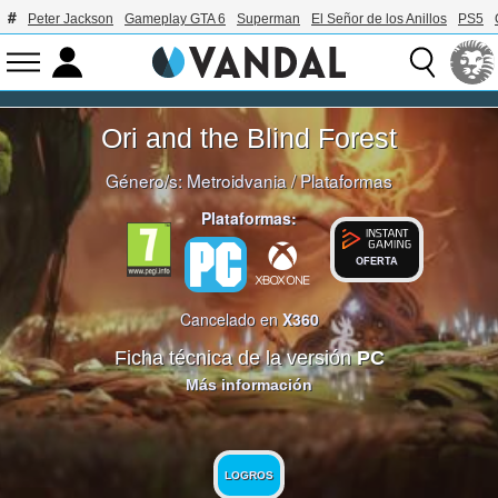
Peter Jackson
Gameplay GTA 6
Superman
El Señor de los Anillos
PS5
Ori and the Blind Forest
Género/s:
Metroidvania
/
Plataformas
Plataformas:
OFERTA
Cancelado en
X360
Ficha técnica de la versión
PC
Más información
LOGROS