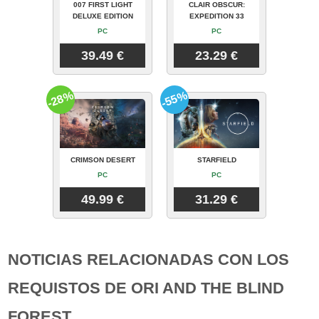
007 FIRST LIGHT
CLAIR OBSCUR:
DELUXE EDITION
EXPEDITION 33
PC
PC
39.49 €
23.29 €
-28%
-55%
CRIMSON DESERT
STARFIELD
PC
PC
49.99 €
31.29 €
NOTICIAS RELACIONADAS CON LOS
REQUISTOS DE ORI AND THE BLIND
FOREST