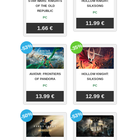
STAR WARS: KNIGHTS
HOLLOW KNIGHT:
OF THE OLD
SILKSONG
REPUBLIC
PC
PC
11.99 €
1.66 €
-53%
-35%
AVATAR: FRONTIERS
HOLLOW KNIGHT:
OF PANDORA
SILKSONG
PC
PC
13.99 €
12.99 €
-50%
-53%