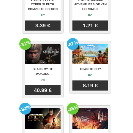
CYBER SLEUTH:
ADVENTURES OF VAN
COMPLETE EDITION
HELSING II
PC
PC
3.39 €
1.21 €
-31%
-67%
BLACK MYTH:
TOWN TO CITY
WUKONG
PC
PC
8.19 €
40.99 €
-82%
-38%