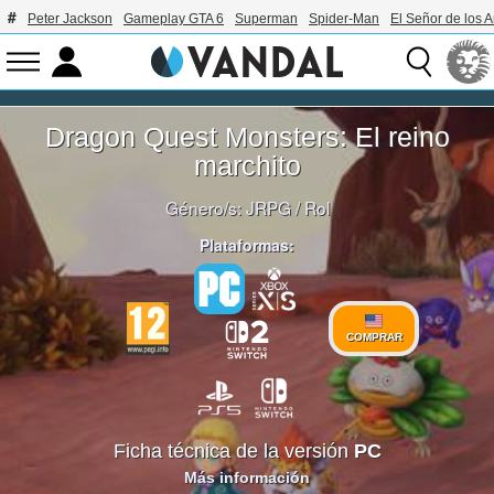
Peter Jackson
Gameplay GTA 6
Superman
Spider-Man
El Señor de los A
Dragon Quest Monsters: El reino
marchito
Género/s:
JRPG
/
Rol
Plataformas:
COMPRAR
Ficha técnica de la versión
PC
Más información