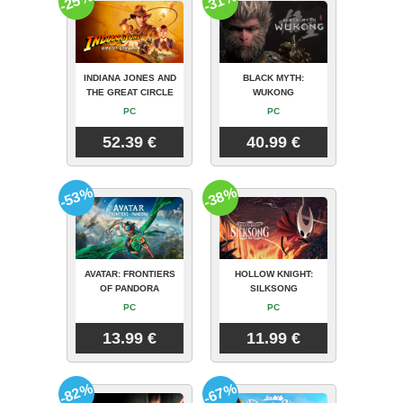
-25%
-31%
INDIANA JONES AND
BLACK MYTH:
THE GREAT CIRCLE
WUKONG
PC
PC
52.39 €
40.99 €
-53%
-38%
AVATAR: FRONTIERS
HOLLOW KNIGHT:
OF PANDORA
SILKSONG
PC
PC
13.99 €
11.99 €
-82%
-67%