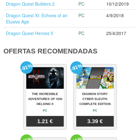
Dragon Quest Builders 2
PC
10/12/2019
Dragon Quest XI: Echoes of an
PC
4/9/2018
Elusive Age
Dragon Quest Heroes II
PC
25/4/2017
OFERTAS RECOMENDADAS
-91%
-91%
THE INCREDIBLE
DIGIMON STORY
ADVENTURES OF VAN
CYBER SLEUTH:
HELSING II
COMPLETE EDITION
PC
PC
1.21 €
3.39 €