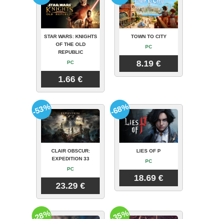
STAR WARS: KNIGHTS
TOWN TO CITY
OF THE OLD
PC
REPUBLIC
8.19 €
PC
1.66 €
-53%
-68%
CLAIR OBSCUR:
LIES OF P
EXPEDITION 33
PC
PC
18.69 €
23.29 €
-28%
-35%