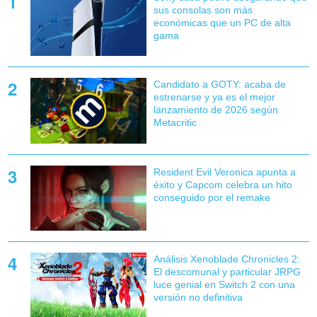
sus consolas son más
económicas que un PC de alta
gama
Candidato a GOTY: acaba de
estrenarse y ya es el mejor
lanzamiento de 2026 según
Metacritic
Resident Evil Veronica apunta a
éxito y Capcom celebra un hito
conseguido por el remake
Análisis Xenoblade Chronicles 2:
El descomunal y particular JRPG
luce genial en Switch 2 con una
versión no definitiva