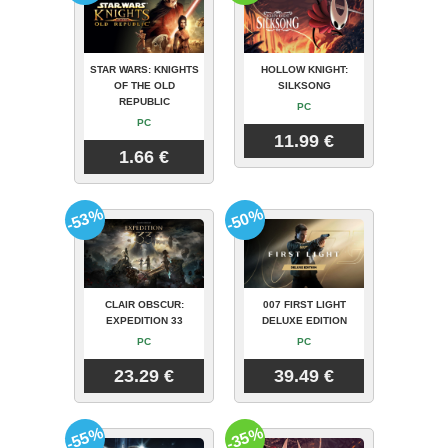
STAR WARS: KNIGHTS
HOLLOW KNIGHT:
OF THE OLD
SILKSONG
REPUBLIC
PC
PC
11.99 €
1.66 €
-53%
-50%
CLAIR OBSCUR:
007 FIRST LIGHT
EXPEDITION 33
DELUXE EDITION
PC
PC
23.29 €
39.49 €
-55%
-35%