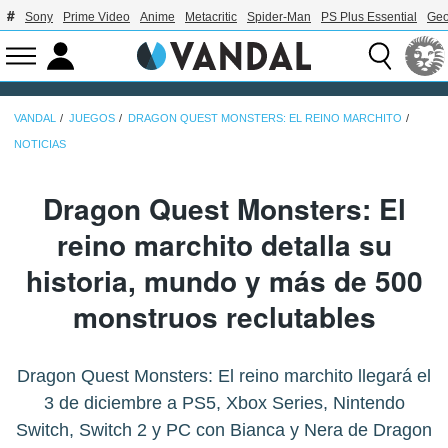
Sony
Prime Video
Anime
Metacritic
Spider-Man
PS Plus Essential
Geo
VANDAL
JUEGOS
DRAGON QUEST MONSTERS: EL REINO MARCHITO
NOTICIAS
Dragon Quest Monsters: El
reino marchito detalla su
historia, mundo y más de 500
monstruos reclutables
Dragon Quest Monsters: El reino marchito llegará el
3 de diciembre a PS5, Xbox Series, Nintendo
Switch, Switch 2 y PC con Bianca y Nera de Dragon