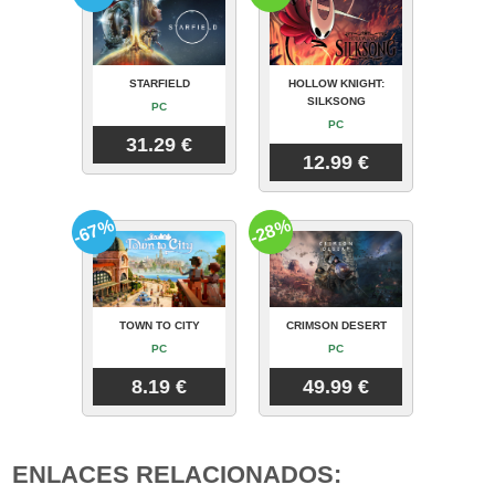
STARFIELD
HOLLOW KNIGHT:
SILKSONG
PC
PC
31.29 €
12.99 €
-67%
-28%
TOWN TO CITY
CRIMSON DESERT
PC
PC
8.19 €
49.99 €
ENLACES RELACIONADOS: