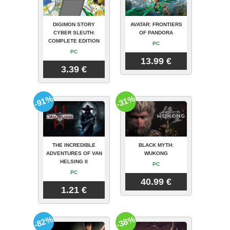
DIGIMON STORY
AVATAR: FRONTIERS
CYBER SLEUTH:
OF PANDORA
COMPLETE EDITION
PC
PC
13.99 €
3.39 €
-91%
-31%
THE INCREDIBLE
BLACK MYTH:
ADVENTURES OF VAN
WUKONG
HELSING II
PC
PC
40.99 €
1.21 €
-82%
-38%