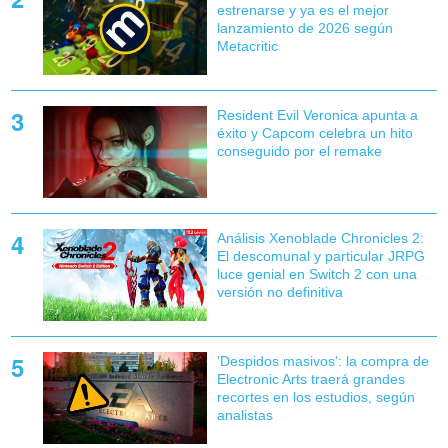
estrenarse y ya es el mejor
lanzamiento de 2026 según
Metacritic
Resident Evil Veronica apunta a
éxito y Capcom celebra un hito
conseguido por el remake
Análisis Xenoblade Chronicles 2:
El descomunal y particular JRPG
luce genial en Switch 2 con una
versión no definitiva
'Despidos masivos': la compra de
Electronic Arts traerá grandes
recortes en los estudios, según
analistas