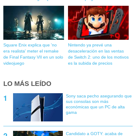
Square Enix explica que 'no
Nintendo ya prevé una
era realista' meter el remake
desaceleración en las ventas
de Final Fantasy VII en un solo
de Switch 2: uno de los motivos
videojuego
es la subida de precios
LO MÁS LEÍDO
Sony saca pecho asegurando que
sus consolas son más
económicas que un PC de alta
gama
Candidato a GOTY: acaba de