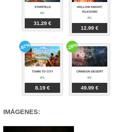
STARFIELD
HOLLOW KNIGHT:
SILKSONG
PC
PC
31.29 €
12.99 €
-67%
-28%
TOWN TO CITY
CRIMSON DESERT
PC
PC
8.19 €
49.99 €
IMÁGENES: