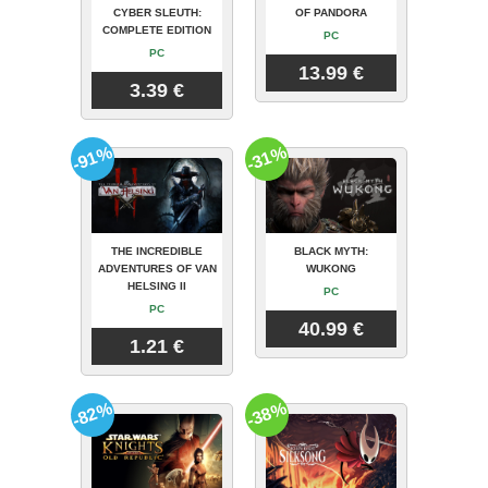
CYBER SLEUTH:
OF PANDORA
COMPLETE EDITION
PC
PC
13.99 €
3.39 €
-91%
-31%
THE INCREDIBLE
BLACK MYTH:
ADVENTURES OF VAN
WUKONG
HELSING II
PC
PC
40.99 €
1.21 €
-82%
-38%