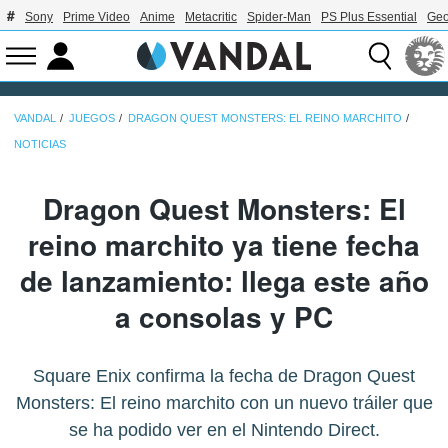
Sony
Prime Video
Anime
Metacritic
Spider-Man
PS Plus Essential
Geo
VANDAL
JUEGOS
DRAGON QUEST MONSTERS: EL REINO MARCHITO
NOTICIAS
Dragon Quest Monsters: El
reino marchito ya tiene fecha
de lanzamiento: llega este año
a consolas y PC
Square Enix confirma la fecha de Dragon Quest
Monsters: El reino marchito con un nuevo tráiler que
se ha podido ver en el Nintendo Direct.