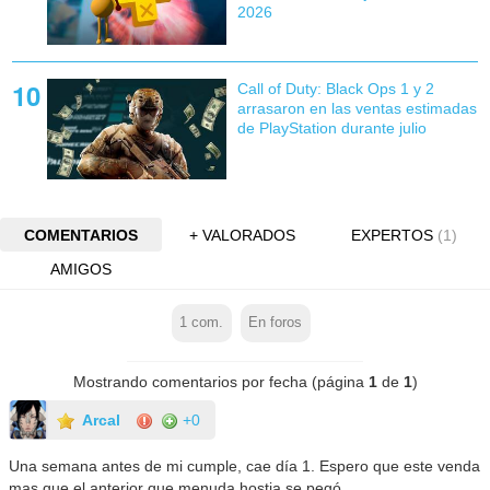
2026
Call of Duty: Black Ops 1 y 2
arrasaron en las ventas estimadas
de PlayStation durante julio
COMENTARIOS
+ VALORADOS
EXPERTOS
(1)
AMIGOS
1
com.
En foros
Mostrando comentarios por fecha (página
1
de
1
)
Arcal
+0
Una semana antes de mi cumple, cae día 1. Espero que este venda
mas que el anterior que menuda hostia se pegó...