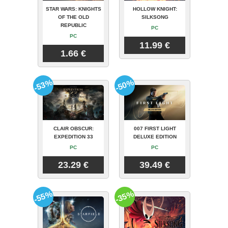
STAR WARS: KNIGHTS
HOLLOW KNIGHT:
OF THE OLD
SILKSONG
REPUBLIC
PC
PC
11.99 €
1.66 €
-53%
-50%
CLAIR OBSCUR:
007 FIRST LIGHT
EXPEDITION 33
DELUXE EDITION
PC
PC
23.29 €
39.49 €
-55%
-35%