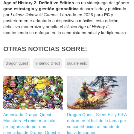
Age of History 2: Definitive Edition
es un videojuego del género
gran estrategia y gestión geopolítica
desarrollado y publicado
por
Łukasz Jakowski Games
. Lanzado en 2026 para
PC
y
posteriormente adaptado a dispositivos móviles, esta edición
definitiva moderniza y amplía el clásico
Age of History II
,
manteniendo su enfoque en la conquista mundial y la diplomacia.
OTRAS NOTICIAS SOBRE:
dragon quest
nintendo direct
square enix
Anunciado Dragon Quest
Dragon Quest, Silent Hill y FIFA
Monsters: El reino marchito,
entran en el hall de la fama por
protagonizado por dos
su contribución al mundo de
conocidas de Dragon Quest 5
los videojuegos