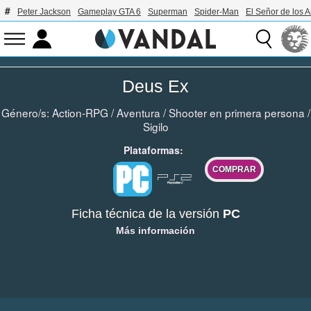
Peter Jackson
Gameplay GTA 6
Superman
Spider-Man
El Señor de los A
Deus Ex
Género/s:
Action-RPG
/
Aventura
/
Shooter en primera persona
/
Sigilo
Plataformas:
COMPRAR
Ficha técnica de la versión
PC
Más información