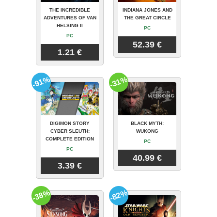
THE INCREDIBLE
INDIANA JONES AND
ADVENTURES OF VAN
THE GREAT CIRCLE
HELSING II
PC
PC
52.39 €
1.21 €
-91%
-31%
DIGIMON STORY
BLACK MYTH:
CYBER SLEUTH:
WUKONG
COMPLETE EDITION
PC
PC
40.99 €
3.39 €
-38%
-82%