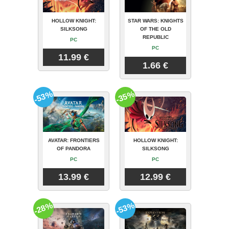
HOLLOW KNIGHT:
STAR WARS: KNIGHTS
SILKSONG
OF THE OLD
REPUBLIC
PC
PC
11.99 €
1.66 €
-53%
-35%
AVATAR: FRONTIERS
HOLLOW KNIGHT:
OF PANDORA
SILKSONG
PC
PC
13.99 €
12.99 €
-28%
-53%