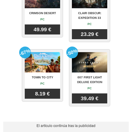
CRIMSON DESERT
CLAIR OBSCUR:
EXPEDITION 33
PC
PC
49.99 €
23.29 €
-67%
-50%
TOWN TO CITY
007 FIRST LIGHT
DELUXE EDITION
PC
PC
8.19 €
39.49 €