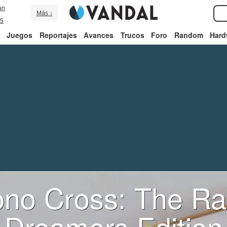
an
Más ↓
5
Juegos
Reportajes
Avances
Trucos
Foro
Random
Hard
no Cross: The Ra
Dreamers Edition