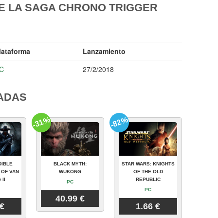
E LA SAGA CHRONO TRIGGER
lataforma
Lanzamiento
C
27/2/2018
ADAS
-31%
-82%
DIBLE
BLACK MYTH:
STAR WARS: KNIGHTS
 OF VAN
WUKONG
OF THE OLD
 II
REPUBLIC
PC
PC
40.99 €
 €
1.66 €