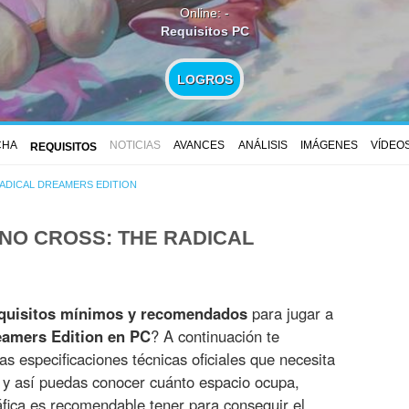
Online: -
Requisitos PC
LOGROS
CHA
NOTICIAS
AVANCES
ANÁLISIS
IMÁGENES
VÍDEO
REQUISITOS
ADICAL DREAMERS EDITION
NO CROSS: THE RADICAL
quisitos mínimos y recomendados
para jugar a
eamers Edition en PC
? A continuación te
s especificaciones técnicas oficiales que necesita
o y así puedas conocer cuánto espacio ocupa,
fica es recomendable tener para conseguir el