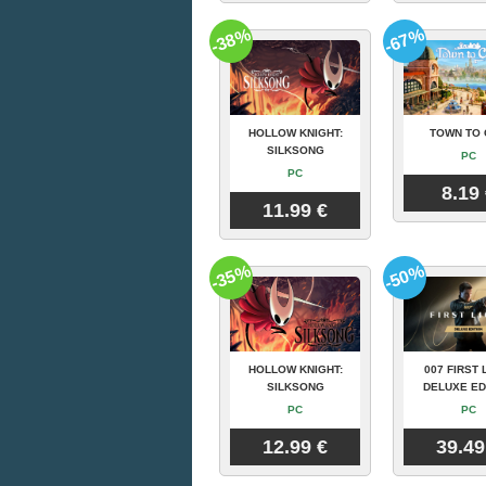
-38%
-67%
HOLLOW KNIGHT:
TOWN TO 
SILKSONG
PC
PC
8.19
11.99 €
-35%
-50%
HOLLOW KNIGHT:
007 FIRST 
SILKSONG
DELUXE ED
PC
PC
12.99 €
39.49