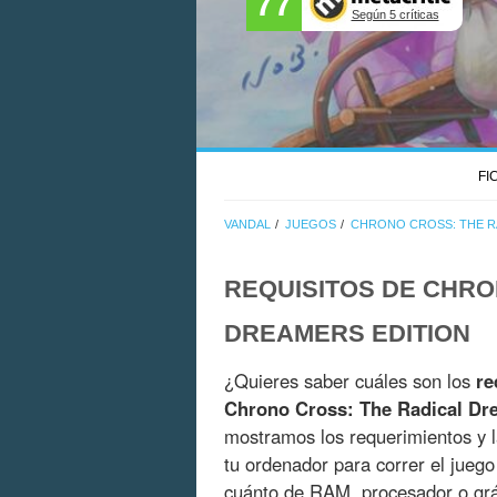
77
Según 5 críticas
FI
VANDAL
JUEGOS
CHRONO CROSS: THE R
REQUISITOS DE CHRO
DREAMERS EDITION
¿Quieres saber cuáles son los
re
Chrono Cross: The Radical Dr
mostramos los requerimientos y la
tu ordenador para correr el jueg
cuánto de RAM, procesador o grá