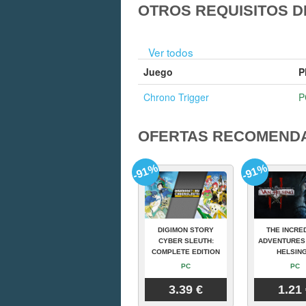
OTROS REQUISITOS D
Ver todos
Juego
P
Chrono Trigger
P
OFERTAS RECOMEND
-91%
-91%
DIGIMON STORY
THE INCRE
CYBER SLEUTH:
ADVENTURES
COMPLETE EDITION
HELSING
PC
PC
3.39 €
1.21