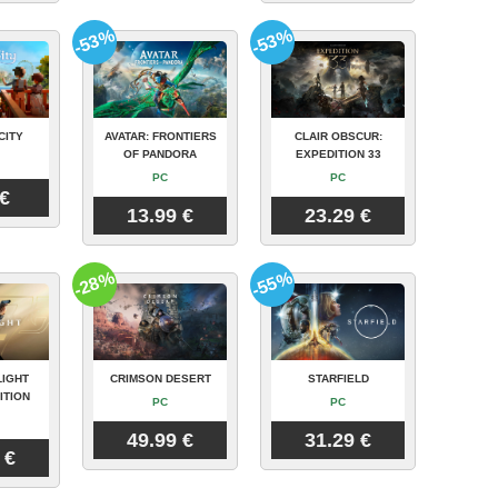
-53%
-53%
CITY
AVATAR: FRONTIERS
CLAIR OBSCUR:
OF PANDORA
EXPEDITION 33
PC
PC
 €
13.99 €
23.29 €
-28%
-55%
LIGHT
CRIMSON DESERT
STARFIELD
ITION
PC
PC
49.99 €
31.29 €
 €