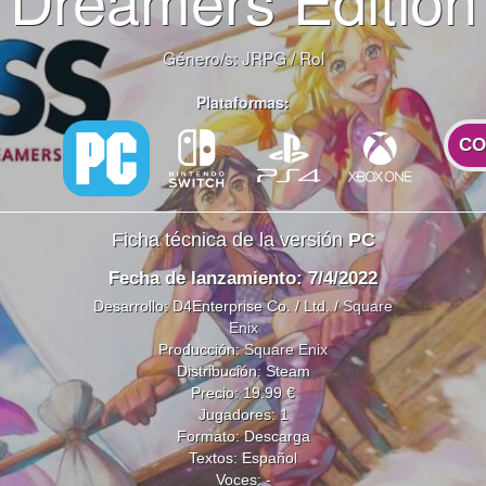
Género/s:
JRPG
/
Rol
Plataformas:
CO
Ficha técnica de la versión
PC
Fecha de lanzamiento: 7/4/2022
Desarrollo: D4Enterprise Co. / Ltd. /
Square
Enix
Producción:
Square Enix
Distribución: Steam
Precio: 19.99 €
Jugadores: 1
Formato: Descarga
Textos: Español
Voces: -