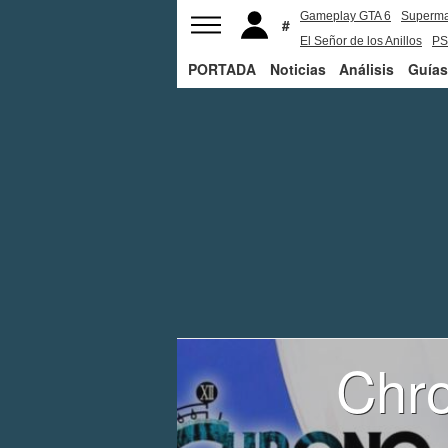
Gameplay GTA 6
Superm
El Señor de los Anillos
PS
PORTADA
Noticias
Análisis
Guías
Chro