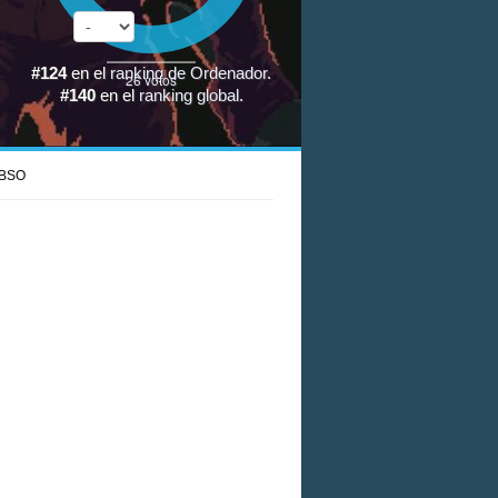
#124
en el
ranking de Ordenador
.
26
votos
#140
en el
ranking global
.
BSO