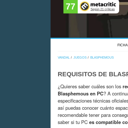
77
Según 21 críticas
FICHA
VANDAL
JUEGOS
BLASPHEMOUS
REQUISITOS DE BLA
¿Quieres saber cuáles son los
re
Blasphemous en PC
? A continu
especificaciones técnicas oficial
así puedas conocer cuánto espac
recomendable tener para consegui
saber si tu PC
es compatible c