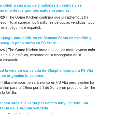
 celebra sus más de 5 millones en ventas y se
mo uno de los grandes éxitos españoles
026
| The Game Kitchen confirma que Blasphemous ha
evo hito al superar los 5 millones de copias vendidas, todo
 este juego indie español.
eojuego para disfrutar en Semana Santa es español y
nseguir por 5 euros en PS Store
025
| The Game Kitchen firma uno de los metroidvania más
anto a lo estético, centrado en la iconografía de la
a española.
dad la versión cancelada de Blasphemous para PS Vita
res originales lo celebran
4
| Blasphemous no salió nunca en PS Vita pero alguien ha
rsión para la última portátil de Sony y un productor de The
e felicita.
tchen saca a la venta por tiempo muy limitado una
isanta de la Agonía Vendada