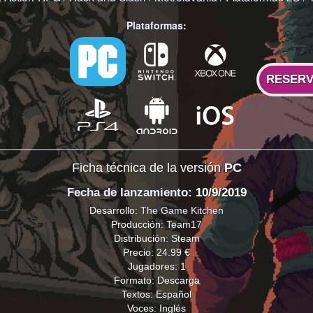
Plataformas:
RESER
Ficha técnica de la versión
PC
Fecha de lanzamiento
: 10/9/2019
Desarrollo:
The Game Kitchen
Producción:
Team17
Distribución: Steam
Precio: 24.99 €
Jugadores: 1
Formato: Descarga
Textos: Español
Voces: Inglés