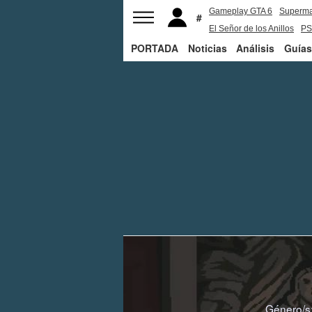
Gameplay GTA 6
Superm
El Señor de los Anillos
PS
PORTADA
Noticias
Análisis
Guías
Género/s