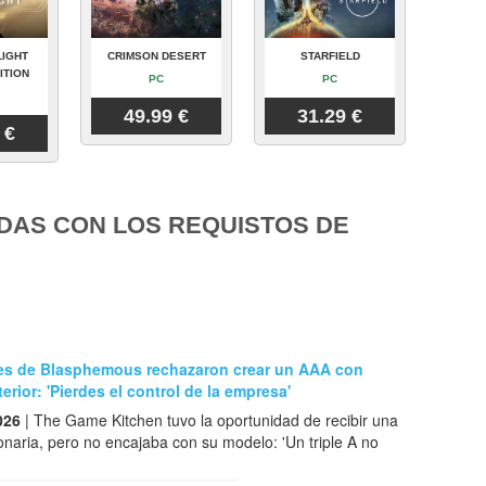
LIGHT
CRIMSON DESERT
STARFIELD
ITION
PC
PC
49.99 €
31.29 €
 €
DAS CON LOS REQUISTOS DE
es de Blasphemous rechazaron crear un AAA con
erior: 'Pierdes el control de la empresa'
026
| The Game Kitchen tuvo la oportunidad de recibir una
lonaria, pero no encajaba con su modelo: 'Un triple A no