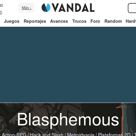
an
Más ↓
5
Juegos
Reportajes
Avances
Trucos
Foro
Random
Hard
Blasphemous
:
Action-RPG
/
Hack and Slash
/
Metroidvania
/
Plataformas 2D
/