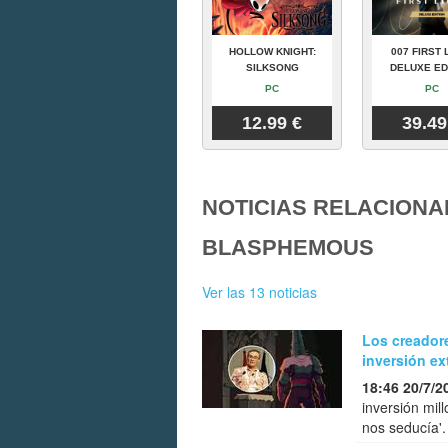
HOLLOW KNIGHT:
007 FIRST 
SILKSONG
DELUXE ED
PC
PC
12.99 €
39.49
NOTICIAS RELACIONA
BLASPHEMOUS
Ver las 13 noticias
Los creador
inversión ext
18:46 20/7/2
inversión mil
nos seducía'.