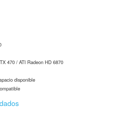
0
X 470 / ATI Radeon HD 6870
pacio disponible
ompatible
ndados