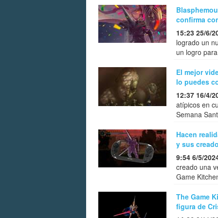
Blasphemous
confirma co
15:23 25/6/2
logrado un nu
un logro para
El mejor vid
lo puedes co
12:37 16/4/2
atípicos en cu
Semana Sant
Hacen reali
y sus creado
9:54 6/5/202
creado una ve
Game Kitchen l
The Game Ki
figura de Cr