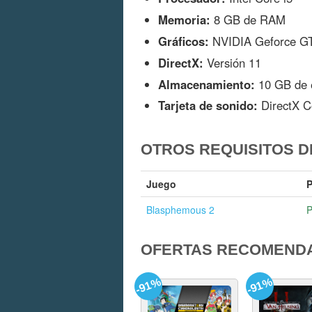
Memoria:
8 GB de RAM
Gráficos:
NVIDIA Geforce GT
DirectX:
Versión 11
Almacenamiento:
10 GB de e
Tarjeta de sonido:
DirectX C
OTROS REQUISITOS 
Juego
P
Blasphemous 2
OFERTAS RECOMEND
-91%
-91%