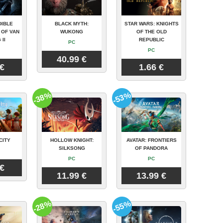
DIBLE
BLACK MYTH:
STAR WARS: KNIGHTS
 OF VAN
WUKONG
OF THE OLD
 II
REPUBLIC
PC
PC
40.99 €
 €
1.66 €
-38%
-53%
CITY
HOLLOW KNIGHT:
AVATAR: FRONTIERS
SILKSONG
OF PANDORA
PC
PC
 €
11.99 €
13.99 €
-28%
-55%