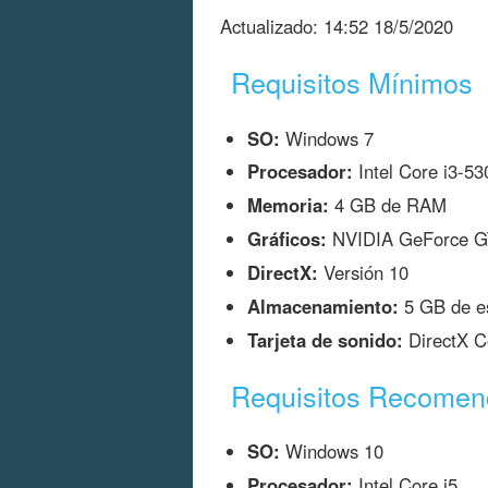
Actualizado:
14:52 18/5/2020
Requisitos Mínimos
SO:
Windows 7
Procesador:
Intel Core i3-53
Memoria:
4 GB de RAM
Gráficos:
NVIDIA GeForce GT
DirectX:
Versión 10
Almacenamiento:
5 GB de es
Tarjeta de sonido:
DirectX C
Requisitos Recome
SO:
Windows 10
Procesador:
Intel Core i5