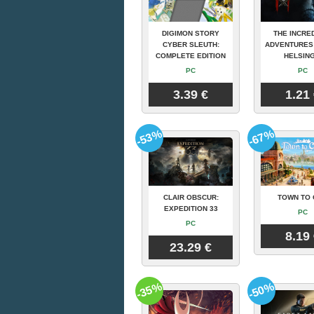
DIGIMON STORY
THE INCRE
CYBER SLEUTH:
ADVENTURES
COMPLETE EDITION
HELSING
PC
PC
3.39 €
1.21
-53%
-67%
CLAIR OBSCUR:
TOWN TO 
EXPEDITION 33
PC
PC
8.19
23.29 €
-35%
-50%