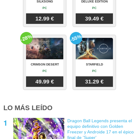
SILKSONG
DELUXE EDITION
PC
PC
12.99 €
39.49 €
-28%
-55%
CRIMSON DESERT
STARFIELD
PC
PC
49.99 €
31.29 €
LO MÁS LEÍDO
Dragon Ball Legends presenta el
equipo definitivo con Golden
Freezer y Androide 17 en el épico
final de 'Super'