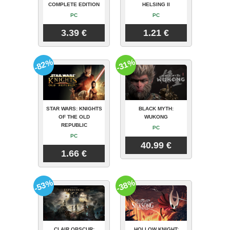
COMPLETE EDITION
HELSING II
PC
PC
3.39 €
1.21 €
-82%
-31%
STAR WARS: KNIGHTS
BLACK MYTH:
OF THE OLD
WUKONG
REPUBLIC
PC
PC
40.99 €
1.66 €
-53%
-38%
CLAIR OBSCUR:
HOLLOW KNIGHT: