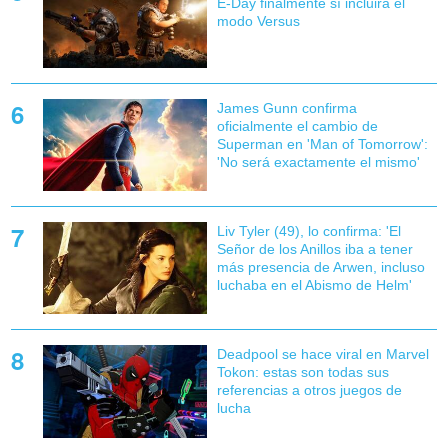
E-Day finalmente sí incluirá el
modo Versus
James Gunn confirma
oficialmente el cambio de
Superman en 'Man of Tomorrow':
'No será exactamente el mismo'
Liv Tyler (49), lo confirma: 'El
Señor de los Anillos iba a tener
más presencia de Arwen, incluso
luchaba en el Abismo de Helm'
Deadpool se hace viral en Marvel
Tokon: estas son todas sus
referencias a otros juegos de
lucha