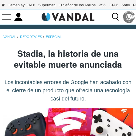
Gameplay GTA 6
Superman
El Señor de los Anillos
PS5
GTA 6
Sony
P
VANDAL
REPORTAJES
ESPECIAL
Stadia, la historia de una
evitable muerte anunciada
Los incontables errores de Google han acabado con
el cierre de un producto que ofrecía una tecnología
casi del futuro.