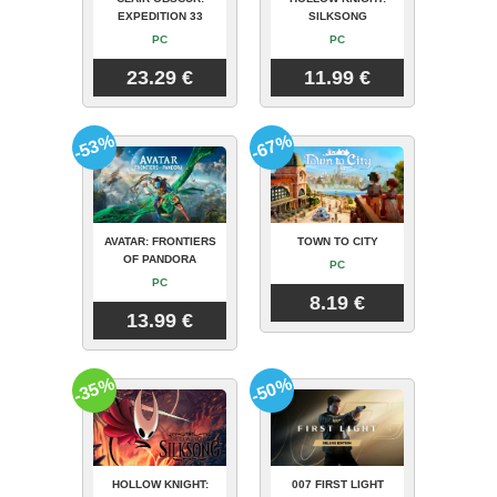
EXPEDITION 33
SILKSONG
PC
PC
23.29 €
11.99 €
-53%
-67%
AVATAR: FRONTIERS
TOWN TO CITY
OF PANDORA
PC
PC
8.19 €
13.99 €
-35%
-50%
HOLLOW KNIGHT:
007 FIRST LIGHT