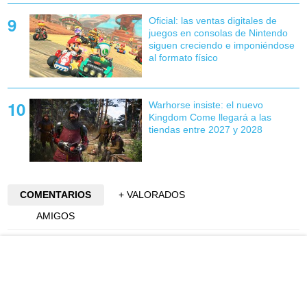
Oficial: las ventas digitales de
juegos en consolas de Nintendo
siguen creciendo e imponiéndose
al formato físico
Warhorse insiste: el nuevo
Kingdom Come llegará a las
tiendas entre 2027 y 2028
COMENTARIOS
+ VALORADOS
AMIGOS
<
27
com.
En foros
Mostrando comentarios por fecha (página
2
de
2
)