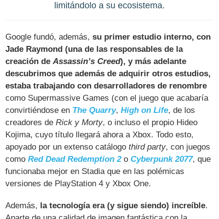
limitándolo a su ecosistema.
Google fundó, además,
su primer estudio interno, con
Jade Raymond (una de las responsables de la
creación de
Assassin’s Creed
), y más adelante
descubrimos que además de adquirir otros estudios,
estaba trabajando con desarrolladores de renombre
como Supermassive Games (con el juego que acabaría
convirtiéndose en
The Quarry
,
High on Life
, de los
creadores de
Rick y Morty
, o incluso el propio Hideo
Kojima, cuyo título llegará ahora a Xbox. Todo esto,
apoyado por un extenso catálogo
third party
, con juegos
como
Red Dead Redemption 2
o
Cyberpunk 2077
, que
funcionaba mejor en Stadia que en las polémicas
versiones de PlayStation 4 y Xbox One.
Además,
la tecnología era (y sigue siendo) increíble
.
Aparte de una calidad de imagen fantástica con la