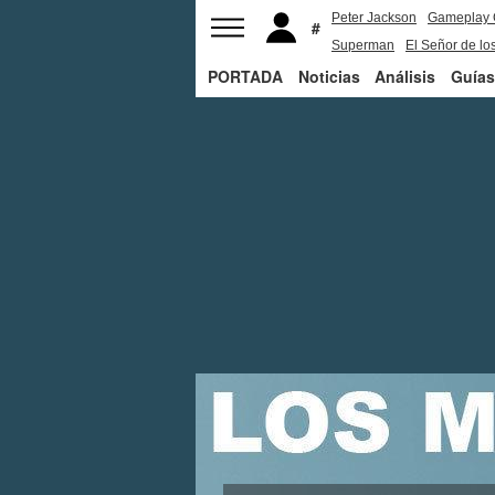
Peter Jackson
Gameplay 
Superman
El Señor de los
PORTADA
Noticias
Análisis
Guías