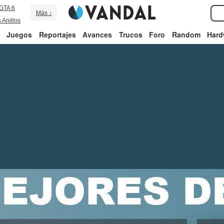
GTA 6
Más ↓
 Anillos
Juegos
Reportajes
Avances
Trucos
Foro
Random
Hard