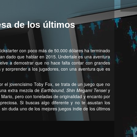
sa de los últimos
Kickstarter con poco más de 50.000 dólares ha terminado
an dado que hablar en 2015. Undertale es una aventura
 vuelve a demostrar que no hace falta contar con grandes
s y sorprender a los jugadores, con una aventura que es
or el jovencísimo Toby Fox, se trata de un juego que no
 una extra mezcla de
Earthbound, Shin Megami Tensei
y
 Mario, pero con toneladas de originalidad y encanto por
reciosa. Si buscas algo diferente y no te asustan los
 sin duda uno de los mejores juegos indie de los últimos