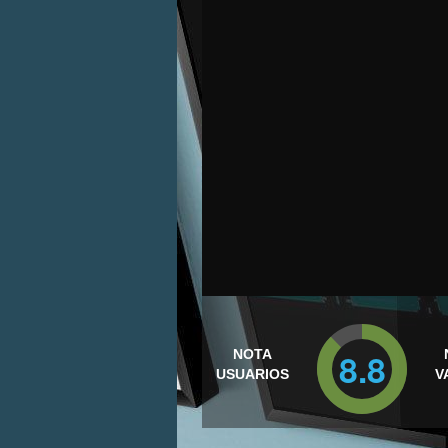
8.8
NOTA
USUARIOS
V