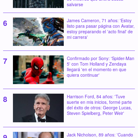
salvarse
James Cameron, 71 años: 'Estoy
listo para pasar página con Avatar,
estoy preparando el 'acto final' de
mi carrera'
Confirmado por Sony: 'Spider-Man
5' con Tom Holland y Zendaya
llegará 'en el momento en que
quiera continuar'
Harrison Ford, 84 años: 'Tuve
suerte en mis inicios, formé parte
del éxito de otros: George Lucas,
Steven Spielberg, Peter Weir'
Jack Nicholson, 89 años: 'Cuando