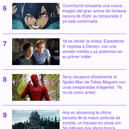
Crunchyroll comparte una nueva
imagen del gran anime de fantasía
oscura de 2026: su temporada 2
ya está confirmada
Ya es oficial: la mítica 'Expediente
X' regresa a Disney+ con una
versión inédita y ya podemos ver
su primer tráiler
Sony recupera oficialmente al
Spider-Man de Tobey Maguire con
unas inesperadas imágenes: 'Ya
no es como antes'
Hoy en streaming la última
secuela de la mayor película de
zombis: un fracaso en cines con
56 millones que ahora busca