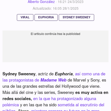
Alberto González
·
16:21 24/3/2023
Actualizado: 16:05 28/1/2025
VIRAL
EUPHORIA
SYDNEY SWEENEY
Sydney Sweeney
, actriz de
Euphoria
,
así como una de
las protagonistas de
Madame Web
de Marvel y Sony, es
una de las grandes estrellas del Hollywood que viene.
Más allá del cine y las series, Sweeney
es muy activa en
redes sociales,
en la que ha protagonizado alguna
polémica
y en las que ha sido
sometida al escrutinio del
público
. Ahora,
mientras prepara su futuro en la gran