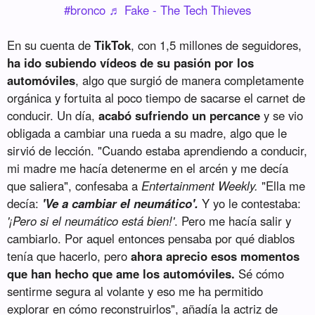
#bronco
♬ Fake - The Tech Thieves
En su cuenta de
TikTok
, con 1,5 millones de seguidores,
ha ido subiendo vídeos de su pasión por los
automóviles
, algo que surgió de manera completamente
orgánica y fortuita al poco tiempo de sacarse el carnet de
conducir. Un día,
acabó sufriendo un percance
y se vio
obligada a cambiar una rueda a su madre, algo que le
sirvió de lección. "Cuando estaba aprendiendo a conducir,
mi madre me hacía detenerme en el arcén y me decía
que saliera", confesaba a
Entertainment Weekly.
"Ella me
decía:
'Ve a cambiar el neumático'.
Y yo le contestaba:
'¡Pero si el neumático está bien!'
. Pero me hacía salir y
cambiarlo. Por aquel entonces pensaba por qué diablos
tenía que hacerlo, pero
ahora aprecio esos momentos
que han hecho que ame los automóviles.
Sé cómo
sentirme segura al volante y eso me ha permitido
explorar en cómo reconstruirlos", añadía la actriz de