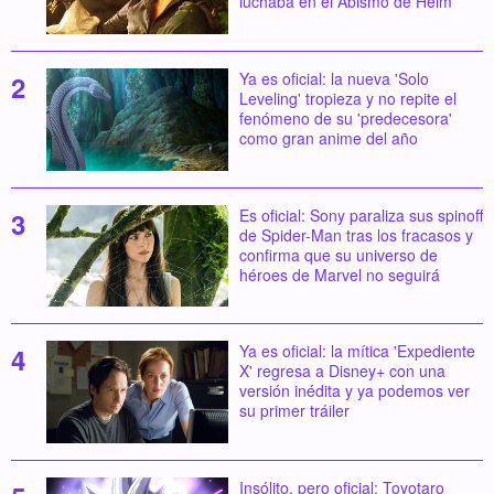
luchaba en el Abismo de Helm'
Ya es oficial: la nueva 'Solo
Leveling' tropieza y no repite el
fenómeno de su 'predecesora'
como gran anime del año
Es oficial: Sony paraliza sus spinoff
de Spider-Man tras los fracasos y
confirma que su universo de
héroes de Marvel no seguirá
Ya es oficial: la mítica 'Expediente
X' regresa a Disney+ con una
versión inédita y ya podemos ver
su primer tráiler
Insólito, pero oficial: Toyotaro