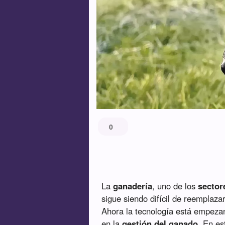
0
La
ganadería
, uno de los
sector
sigue siendo difícil de reemplaza
Ahora la tecnología está empez
en la
gestión del ganado
. En es