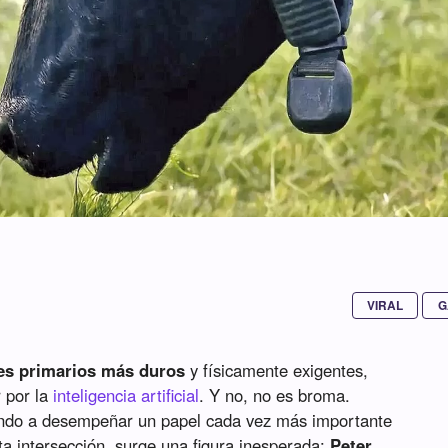
VIRAL
G
es primarios más duros
y físicamente exigentes,
r por la
inteligencia artificial
. Y no, no es broma.
ando a desempeñar un papel cada vez más importante
ta intersección, surge una figura inesperada:
Peter