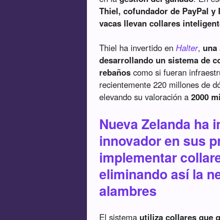
Thiel, cofundador de PayPal y 
vacas llevan collares inteligen
Thiel ha invertido en
Halter
,
una
desarrollando un sistema de co
rebaños
como si fueran infraest
recientemente 220 millones de dó
elevando su valoración a
2000 mi
Nueva Zelanda ha i
innovador en sus p
implementar collare
eliminando así la 
alambres
El sistema
utiliza collares que