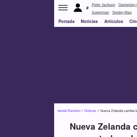
Peter Jackson
Gameplay 
Superman
Spider-Man
Portada
Noticias
Artículos
Cin
Vandal Random
Noticias
Nueva Zelanda cambia las
Nueva Zelanda c