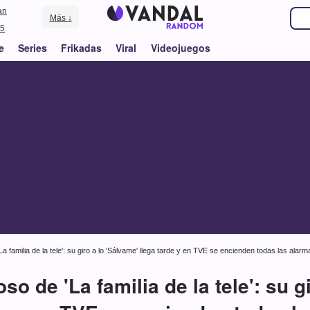
an
Más ↓
5
e
Series
Frikadas
Viral
Videojuegos
a familia de la tele': su giro a lo 'Sálvame' llega tarde y en TVE se encienden todas las alarm
so de 'La familia de la tele': su g