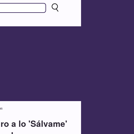
as
iro a lo 'Sálvame'