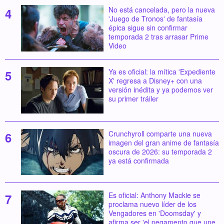
No está cancelada, pero la nueva
'Juego de Tronos' de fantasía
épica sigue sin confirmar
temporada 2 tras arrasar Prime
Video
Ya es oficial: la mítica 'Expediente
X' regresa a Disney+ con una
versión inédita y ya podemos ver
su primer tráiler
Crunchyroll comparte una nueva
imagen del gran anime de fantasía
oscura de 2026: su temporada 2
ya está confirmada
Es oficial: Anthony Mackie se
proclama nuevo líder de los
Vengadores en 'Doomsday' y
afirma ser 'el pegamento que une