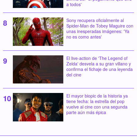
a todos'
Sony recupera oficialmente al
Spider-Man de Tobey Maguire con
unas inesperadas imágenes: 'Ya
no es como antes'
El live-action de 'The Legend of
Zelda' desvela a su gran villano y
confirma el fichaje de una leyenda
del cine
El mayor biopic de la historia ya
tiene fecha: la estrella del pop
vuelve al cine con una segunda
parte aún más épica