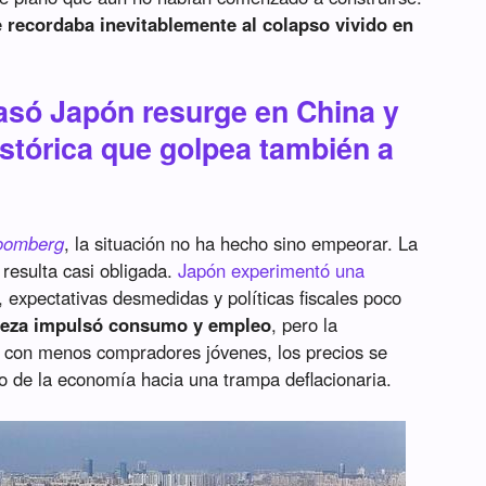
e
recordaba inevitablemente al colapso vivido en
rasó Japón resurge en China y
istórica que golpea también a
oomberg
, la situación no ha hecho sino empeorar. La
resulta casi obligada.
Japón experimentó una
, expectativas desmedidas y políticas fiscales poco
queza impulsó consumo y empleo
, pero la
 con menos compradores jóvenes, los precios se
to de la economía hacia una trampa deflacionaria.