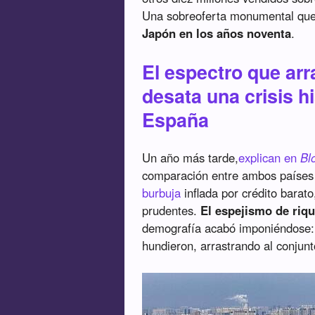
Una sobreoferta monumental qu
Japón en los años noventa
.
El espectro que ar
desata una crisis h
España
Un año más tarde,
explican en
Bl
comparación entre ambos países 
burbuja
inflada por crédito barato
prudentes.
El espejismo de ri
demografía acabó imponiéndose:
hundieron, arrastrando al conjun