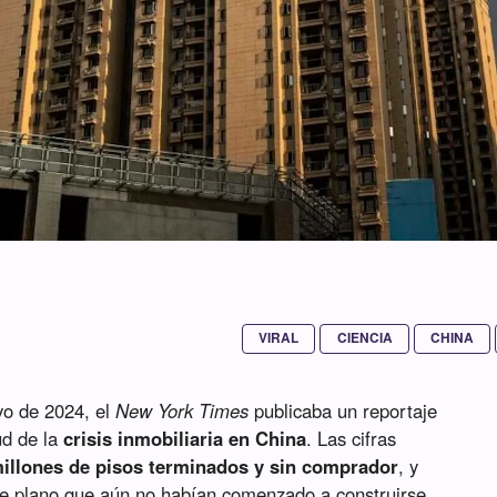
VIRAL
CIENCIA
CHINA
yo de 2024, el
New York Times
publicaba un reportaje
ud de la
crisis inmobiliaria en China
. Las cifras
millones de pisos terminados y sin comprador
, y
re plano que aún no habían comenzado a construirse.