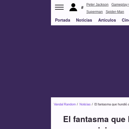
Peter Jackson
Gameplay 
Superman
Spider-Man
Portada
Noticias
Artículos
Cin
Vandal Random
Noticias
El fantasma que hundió 
El fantasma que