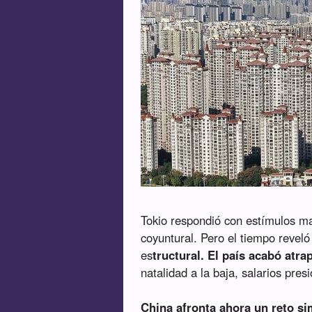
Tokio respondió con estímulos ma
coyuntural. Pero el tiempo reveló
es
tructural. El país acabó atr
natalidad a la baja, salarios pre
China afronta ahora un reto si