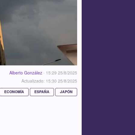
Alberto González
·
15:29 25/8/2025
Actualizado: 15:30 25/8/2025
ECONOMÍA
ESPAÑA
JAPÓN