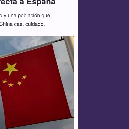
fecta a España
so y una población que
 China cae, cuidado.