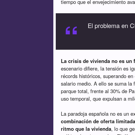
tiempo que el envejecimiento ava
“
El problema en C
La crisis de vivienda no es un
escenario difiere, la tensión es i
récords históricos, superando e
salario medio. A ello se suma la
parque total, frente al 30% de Pa
uso temporal, que expulsan a mi
La paradoja española no es un e
combinación de oferta limitada
ritmo que la vivienda
, lo que g