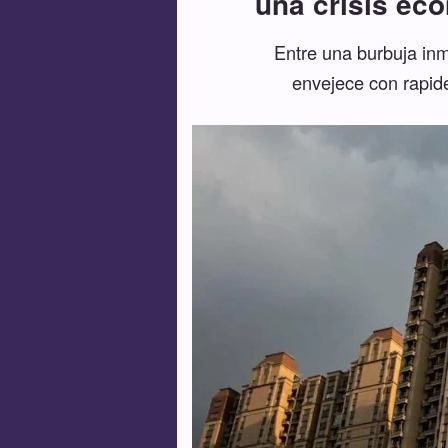
una crisis ec
Entre una burbuja inm
envejece con rapide