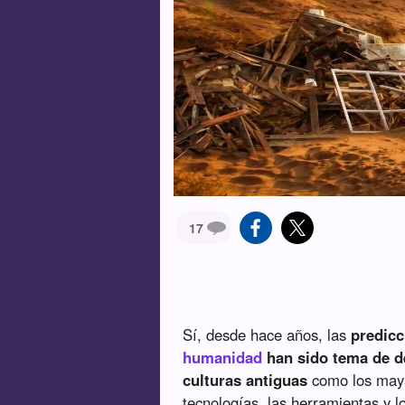
17
Sí, desde hace años, las
predicc
humanidad
han sido tema de de
culturas antiguas
como los maya
tecnologías, las herramientas y 