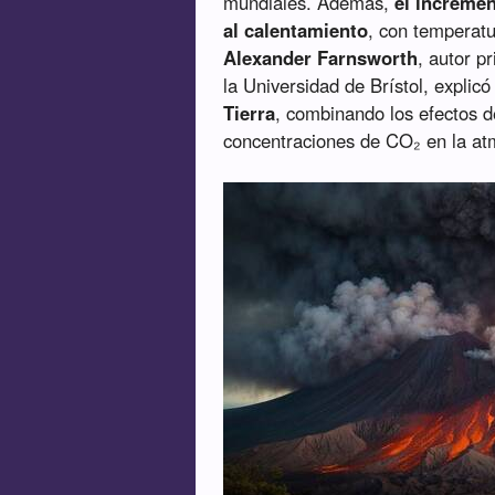
mundiales. Además,
el incremen
al calentamiento
, con temperatu
Alexander Farnsworth
, autor p
la Universidad de Brístol, explic
Tierra
, combinando los efectos d
concentraciones de CO₂ en la at