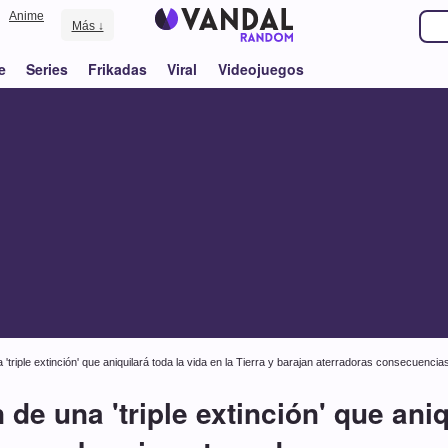
Anime
Más ↓
e
Series
Frikadas
Viral
Videojuegos
a 'triple extinción' que aniquilará toda la vida en la Tierra y barajan aterradoras consecuencia
n de una 'triple extinción' que aniq