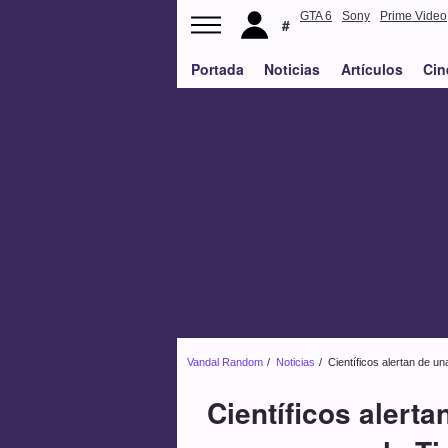
GTA 6
Sony
Prime Video
Portada
Noticias
Artículos
Cin
Vandal Random
Noticias
Científicos alertan de un
Científicos alerta